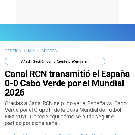
GESTION
>
MIX
>
SPORTS
Últimas Noticias
Añadir
Gestión
como fuente preferida en
Mi Bolsillo
Canal RCN transmitió el España
Respuestas
0-0 Cabo Verde por el Mundial
2026
Gente
Gracias a Canal RCN se pudo ver el España vs. Cabo
Vida Laboral
Verde por el Grupo H de la Copa Mundial de Fútbol
FIFA 2026. Conoce aquí cómo se pudo seguir el
Tendencias Mix
partido por dicha señal.
Sports