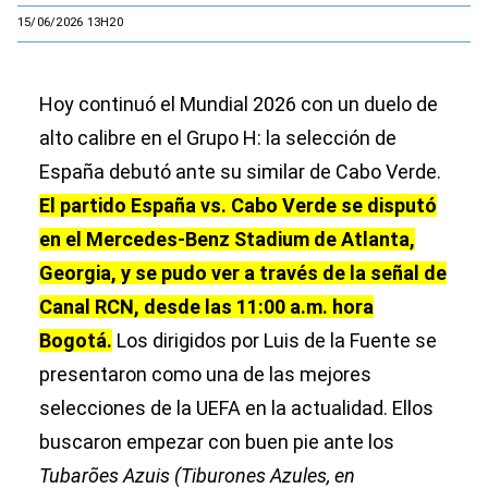
15/06/2026 13H20
Hoy continuó el Mundial 2026 con un duelo de
alto calibre en el Grupo H: la selección de
España debutó ante su similar de Cabo Verde.
El partido España vs. Cabo Verde se disputó
en el Mercedes-Benz Stadium de Atlanta,
Georgia, y se pudo ver a través de la señal de
Canal RCN, desde las 11:00 a.m. hora
Bogotá.
Los dirigidos por Luis de la Fuente se
presentaron como una de las mejores
selecciones de la UEFA en la actualidad. Ellos
buscaron empezar con buen pie ante los
Tubarões Azuis (Tiburones Azules, en