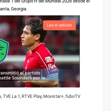
rnada 1 del Grupo H del Mundial 2026 desde el
nta, Georgia.
Lea el artículo
 TVE La 1, RTVE Play, Movistar+, fuboTV