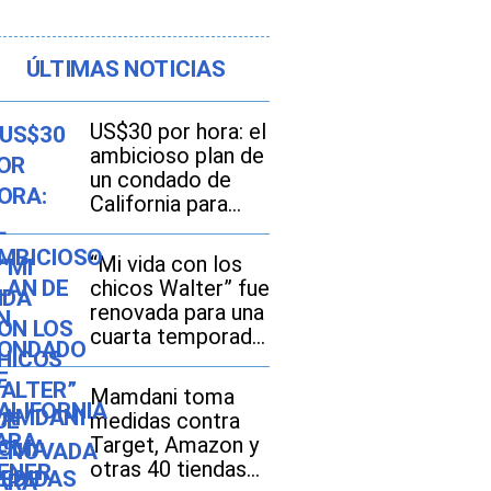
ÚLTIMAS NOTICIAS
US$30 por hora: el
ambicioso plan de
un condado de
California para
tener el salario
mínimo más alto
“Mi vida con los
de EE. UU.
chicos Walter” fue
renovada para una
cuarta temporada:
Netflix apuesta
por más drama
Mamdani toma
adolescente
medidas contra
Target, Amazon y
otras 40 tiendas