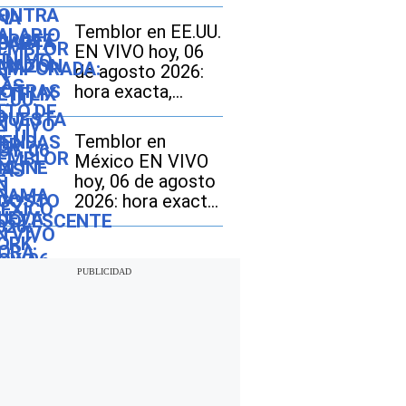
online en Nueva
York: quiénes
Temblor en EE.UU.
están afectados y
EN VIVO hoy, 06
por qué
de agosto 2026:
hora exacta,
magnitud y dónde
fue el epicentro
Temblor en
del último sismo
México EN VIVO
hoy, 06 de agosto
2026: hora exacta,
magnitud y dónde
fue el epicentro
del último sismo