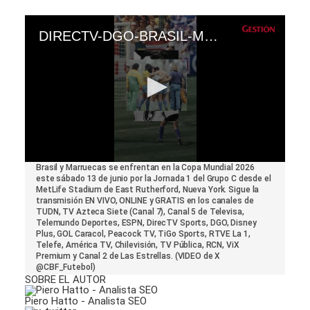
DIRECTV-DGO-BRASIL-MARRUECOS-AMERICA-TV-CANAL-5-CARACOL
0
Brasil y Marruecas se enfrentan en la Copa Mundial 2026
seconds
este sábado 13 de junio por la Jornada 1 del Grupo C desde el
of
MetLife Stadium de East Rutherford, Nueva York. Sigue la
42
transmisión EN VIVO, ONLINE y GRATIS en los canales de
seconds
TUDN, TV Azteca Siete (Canal 7), Canal 5 de Televisa,
Telemundo Deportes, ESPN, DirecTV Sports, DGO, Disney
Plus, GOL Caracol, Peacock TV, TiGo Sports, RTVE La 1,
Telefe, América TV, Chilevisión, TV Pública, RCN, ViX
Premium y Canal 2 de Las Estrellas. (VIDEO de X
@CBF_Futebol)
SOBRE EL AUTOR
Piero Hatto - Analista SEO