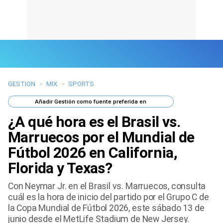
GESTION
>
MIX
>
SPORTS
Últimas Noticias
Añadir
Gestión
como fuente preferida en
Mi Bolsillo
¿A qué hora es el Brasil vs.
Respuestas
Marruecos por el Mundial de
Fútbol 2026 en California,
Gente
Florida y Texas?
Vida Laboral
Con Neymar Jr. en el Brasil vs. Marruecos, consulta
cuál es la hora de inicio del partido por el Grupo C de
Tendencias Mix
la Copa Mundial de Fútbol 2026, este sábado 13 de
junio desde el MetLife Stadium de New Jersey.
Sports