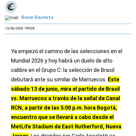
Ronie Bautista
13/06/2026 19H08
Ya empezó el camino de las selecciones en el
Mundial 2026 y hoy habrá un duelo de alto
calibre en el Grupo C: la selección de Brasil
debutará ante su similar de Marruecos.
Este
sábado 13 de junio, mira el partido de Brasil
vs. Marruecos a través de la señal de Canal
RCN, a partir de las 5:00 p.m. hora Bogotá,
encuentro que se llevará a cabo desde el
MetLife Stadium de East Rutherford, Nueva
Jersey.
Los dirigidos por Carlo Ancelotti se