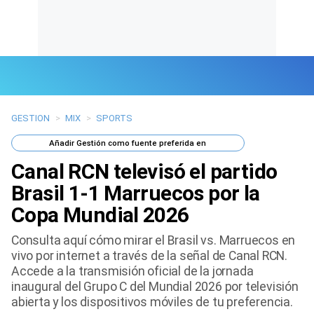
GESTION
>
MIX
>
SPORTS
Últimas Noticias
Añadir
Gestión
como fuente preferida en
Mi Bolsillo
Canal RCN televisó el partido
Respuestas
Brasil 1-1 Marruecos por la
Copa Mundial 2026
Gente
Consulta aquí cómo mirar el Brasil vs. Marruecos en
Vida Laboral
vivo por internet a través de la señal de Canal RCN.
Accede a la transmisión oficial de la jornada
Tendencias Mix
inaugural del Grupo C del Mundial 2026 por televisión
abierta y los dispositivos móviles de tu preferencia.
Sports