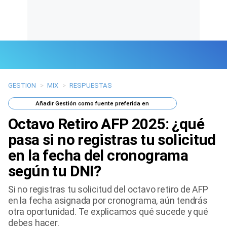
GESTION
>
MIX
>
RESPUESTAS
Últimas Noticias
Añadir
Gestión
como fuente preferida en
Mi Bolsillo
Octavo Retiro AFP 2025: ¿qué
Respuestas
pasa si no registras tu solicitud
en la fecha del cronograma
Gente
según tu DNI?
Vida Laboral
Si no registras tu solicitud del octavo retiro de AFP
en la fecha asignada por cronograma, aún tendrás
Tendencias Mix
otra oportunidad. Te explicamos qué sucede y qué
debes hacer.
Sports