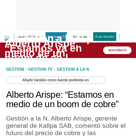
Últimas Noticias
Empresas G
Empresas
G de Gestión
Finanzas
Lo último
Peru Quiosco
SUSCRÍBETE
Portada
GESTION
>
GESTION TV
>
GESTION A LA N
Empresas
Añadir
Gestión
como fuente preferida en
Management & Empleo
Alberto Arispe: “Estamos en
Economía
medio de un boom de cobre”
Mercados
Gestión a la N. Alberto Arispe, gerente
Perú
general de Kallpa SAB, comentó sobre el
futuro del precio de cobre y las
Política