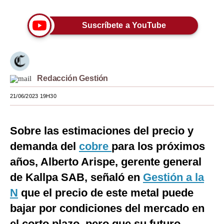
seconds
Moda
Suscríbete a YouTube
Estilos
Mundo
EEUU
Redacción Gestión
México
21/06/2023 19H30
España
Sobre las estimaciones del precio y
Internacional
demanda del
cobre
para los próximos
Tecnología
años, Alberto Arispe, gerente general
Club del Suscriptor
de Kallpa SAB, señaló en
Gestión a la
N
que el precio de este metal puede
Mix
bajar por condiciones del mercado en
G de Gestión
el corto plazo, pero que su futuro