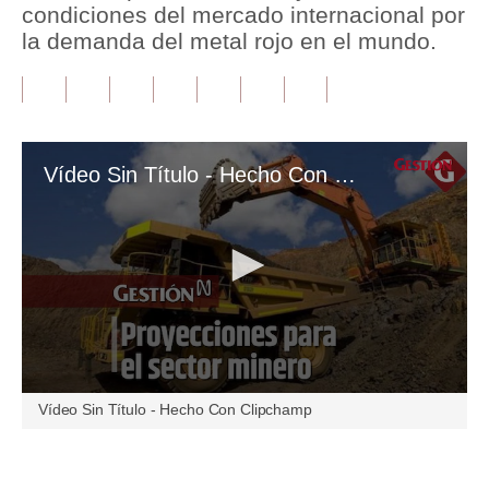
condiciones del mercado internacional por
la demanda del metal rojo en el mundo.
Tu Dinero
Finanzas Personales
Inmobiliarias
Plus G
Vídeo Sin Título ‐ Hecho Con Clipchamp
Opinión
Editorial
Pregunta de hoy
Blogs
Tendencias
0
Vídeo Sin Título ‐ Hecho Con Clipchamp
seconds
Lujo
of
13
minutes,
Viajes
Únete a nuestro canal
56