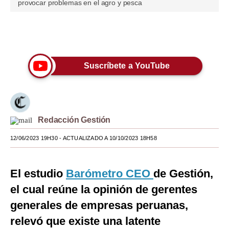
provocar problemas en el agro y pesca
of
12
Moda
minutes,
52
Únete a nuestro canal
Estilos
seconds
Mundo
Suscríbete a YouTube
EEUU
México
España
Redacción Gestión
Internacional
12/06/2023 19H30
- ACTUALIZADO A 10/10/2023 18H58
Tecnología
El estudio
Barómetro CEO
de Gestión,
Club del Suscriptor
el cual reúne la opinión de gerentes
Mix
generales de empresas peruanas,
relevó que existe una latente
G de Gestión