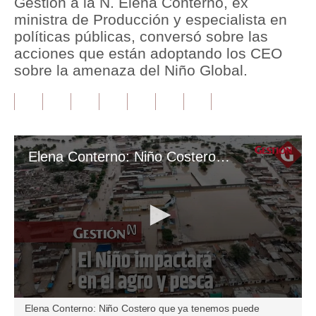
Gestión a la N. Elena Conterno, ex
ministra de Producción y especialista en
Tu Dinero
políticas públicas, conversó sobre las
acciones que están adoptando los CEO
Finanzas Personales
sobre la amenaza del Niño Global.
Inmobiliarias
Plus G
Opinión
Elena Conterno: Niño Costero que ya tenemos puede provocar problemas en el agro y pesca
Editorial
Pregunta de hoy
Blogs
Tendencias
Lujo
0
Elena Conterno: Niño Costero que ya tenemos puede
Viajes
seconds