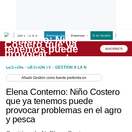
Últimas Noticias
Empresas G
Empresas
G de Gestión
Finanzas
Lo último
Peru Quiosco
SUSCRÍBETE
Portada
GESTION
>
GESTION TV
>
GESTION A LA N
Empresas
Añadir
Gestión
como fuente preferida en
Management & Empleo
Elena Conterno: Niño Costero
Economía
que ya tenemos puede
provocar problemas en el agro
Mercados
y pesca
Perú
Política