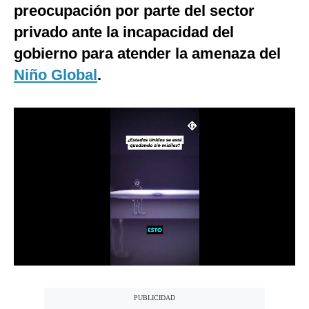
preocupación por parte del sector
Notas Contratadas
privado ante la incapacidad del
Podcast
gobierno para atender la amenaza del
Gestión TV
Niño Global
.
Videos
Fotogalerías
gestion.pe
¿quiénes
Somos?
Términos
Y
Condiciones
Política
De
Privacidad