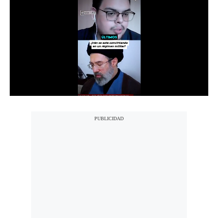
Notas Contratadas
Podcast
Gestión TV
Videos
Fotogalerías
gestion.pe
¿quiénes
Somos?
Términos
Y
Condiciones
Política
De
Privacidad