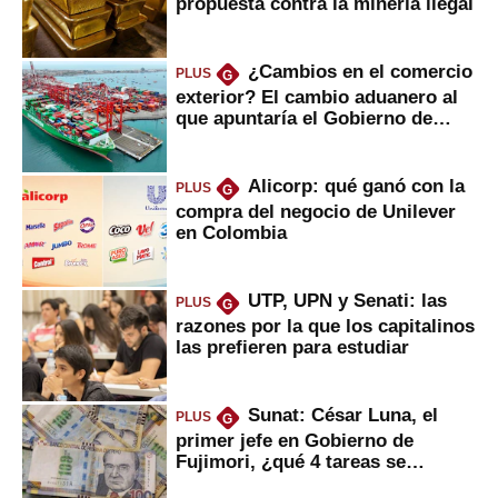
propuesta contra la minería ilegal
¿Cambios en el comercio
PLUS
G
exterior? El cambio aduanero al
que apuntaría el Gobierno de
Fujimori
Alicorp: qué ganó con la
PLUS
G
compra del negocio de Unilever
en Colombia
UTP, UPN y Senati: las
PLUS
G
razones por la que los capitalinos
las prefieren para estudiar
Sunat: César Luna, el
PLUS
G
primer jefe en Gobierno de
Fujimori, ¿qué 4 tareas se
marcan urgentes?