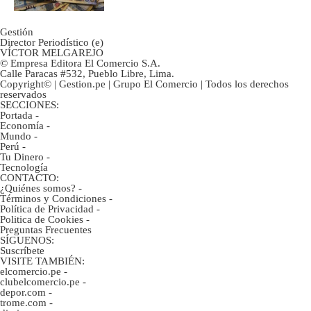
Gestión
Director Periodístico (e)
VÍCTOR MELGAREJO
© Empresa Editora El Comercio S.A.
Calle Paracas #532, Pueblo Libre, Lima.
Copyright© | Gestion.pe | Grupo El Comercio | Todos los derechos
reservados
SECCIONES:
Portada
-
Economía
-
Mundo
-
Perú
-
Tu Dinero
-
Tecnología
CONTACTO:
¿Quiénes somos?
-
Términos y Condiciones
-
Política de Privacidad
-
Politica de Cookies
-
Preguntas Frecuentes
SÍGUENOS:
Suscríbete
VISITE TAMBIÉN:
elcomercio.pe
-
clubelcomercio.pe
-
depor.com
-
trome.com
-