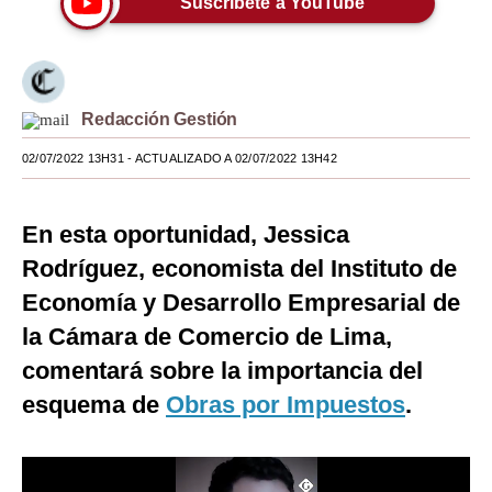
Suscríbete a YouTube
Moda
Estilos
Redacción Gestión
Mundo
02/07/2022 13H31
- ACTUALIZADO A 02/07/2022 13H42
EEUU
México
En esta oportunidad, Jessica
España
Rodríguez, economista del Instituto de
Internacional
Economía y Desarrollo Empresarial de
la Cámara de Comercio de Lima,
Tecnología
comentará sobre la importancia del
Club del Suscriptor
esquema de
Obras por Impuestos
.
Mix
G de Gestión