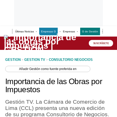
Últimas Noticias
Empresas G
Empresas
G de Gestión
Finanzas
Lo último
Peru Quiosco
SUSCRÍBETE
Portada
GESTION
>
GESTION TV
>
CONSULTORIO NEGOCIOS
Empresas
Añadir
Gestión
como fuente preferida en
Management & Empleo
Importancia de las Obras por
Economía
Impuestos
Mercados
Gestión TV. La Cámara de Comercio de
Perú
Lima (CCL) presenta una nueva edición
de su programa Consultorio de Negocios.
Política