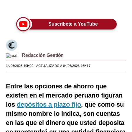
minutes,
Únete a nuestro canal
45
Moda
seconds
Estilos
Suscríbete a YouTube
Mundo
EEUU
Redacción Gestión
México
14/06/2023 10H00
- ACTUALIZADO A 04/07/2023 16H17
España
Internacional
Entre las opciones de ahorro que
Tecnología
existen en el mercado peruano figuran
Club del Suscriptor
los
depósitos a plazo fijo
, que como su
mismo nombre lo indica, son cuentas
Mix
en las que el dinero que usted deposita
G de Gestión
se mantendrá en una entidad financiera