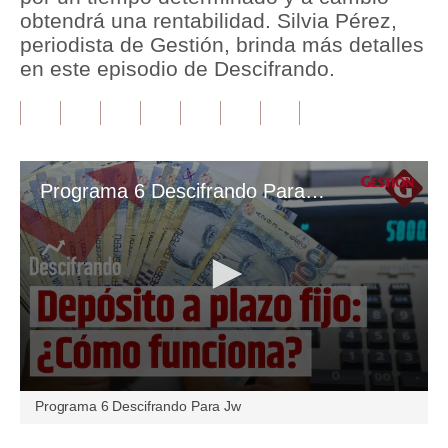
obtendrá una rentabilidad. Silvia Pérez,
Tu Dinero
periodista de Gestión, brinda más detalles
en este episodio de Descifrando.
Finanzas Personales
Inmobiliarias
Plus G
Programa 6 Descifrando Para Jw
Opinión
Editorial
Pregunta de hoy
Blogs
Tendencias
0
Lujo
Programa 6 Descifrando Para Jw
seconds
of
Viajes
4