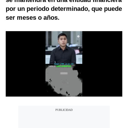
Notas Contratadas
por un periodo determinado, que puede
ser meses o años.
Podcast
Gestión TV
Videos
Fotogalerías
gestion.pe
¿quiénes
Somos?
Términos
Y
Condiciones
Política
De
Privacidad