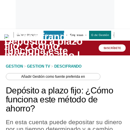
Últimas Noticias
Empresas G
Empresas
G de Gestión
Finanzas
Lo último
Peru Quiosco
SUSCRÍBETE
Portada
GESTION
>
GESTION TV
>
DESCIFRANDO
Empresas
Añadir
Gestión
como fuente preferida en
Management & Empleo
Depósito a plazo fijo: ¿Cómo
Economía
funciona este método de
ahorro?
Mercados
Perú
En esta cuenta puede depositar su dinero
por un tiempo determinado y a cambio
Política