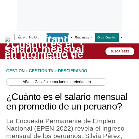
Últimas Noticias
Empresas G
Empresas
G de Gestión
Finanzas
Lo último
Peru Quiosco
SUSCRÍBETE
Portada
GESTION
>
GESTION TV
>
DESCIFRANDO
Empresas
Añadir
Gestión
como fuente preferida en
Management & Empleo
¿Cuánto es el salario mensual
Economía
en promedio de un peruano?
Mercados
La Encuesta Permanente de Empleo
Perú
Nacional (EPEN-2022) revela el ingreso
mensual de los peruanos. Silvia Pérez,
Política