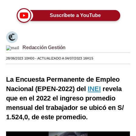
seconds
Moda
Suscríbete a YouTube
Estilos
Mundo
EEUU
Redacción Gestión
México
28/06/2023 10H00
- ACTUALIZADO A 04/07/2023 16H15
España
La Encuesta Permanente de Empleo
Internacional
Nacional (EPEN-2022) del
INEI
revela
Tecnología
que en el 2022 el ingreso promedio
Club del Suscriptor
mensual del trabajador se ubicó en S/
1.524,0, de este promedio.
Mix
G de Gestión