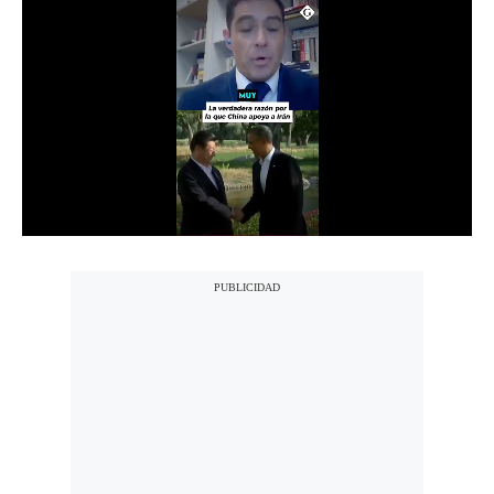
Notas Contratadas
Podcast
Gestión TV
Videos
Fotogalerías
gestion.pe
¿quiénes
Somos?
Términos
Y
Condiciones
Política
De
Privacidad