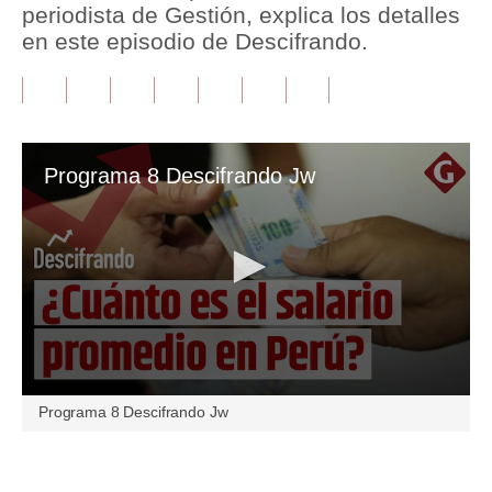
periodista de Gestión, explica los detalles
en este episodio de Descifrando.
Tu Dinero
Finanzas Personales
Inmobiliarias
Plus G
Programa 8 Descifrando Jw
Opinión
Editorial
Pregunta de hoy
Blogs
Tendencias
0
Programa 8 Descifrando Jw
seconds
Lujo
of
4
minutes,
Viajes
Únete a nuestro canal
59