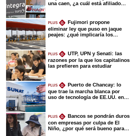
una caen, ¿a cuál está afiliado
usted?
Fujimori propone
PLUS
G
eliminar ley que puso en jaque
peajes: ¿qué implicaría los
usuarios?
UTP, UPN y Senati: las
PLUS
G
razones por la que los capitalinos
las prefieren para estudiar
Puerto de Chancay: lo
PLUS
G
que trae la marcha blanca por
uso de tecnología de EE.UU. en
mercancías
Bancos se pondrán duros
PLUS
G
con empresas por culpa de El
Niño, ¿por qué será bueno para
ahorristas?