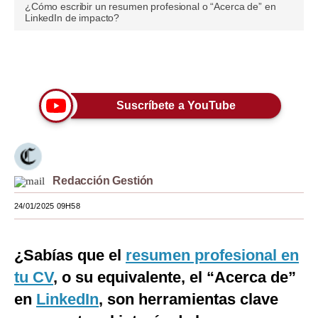
0
¿Cómo escribir un resumen profesional o “Acerca de” en
seconds
LinkedIn de impacto?
Moda
of
2
minutes,
Estilos
13
Únete a nuestro canal
seconds
Mundo
Suscríbete a YouTube
EEUU
México
España
Redacción Gestión
Internacional
24/01/2025 09H58
Tecnología
Club del Suscriptor
¿Sabías que el
resumen profesional en
tu CV
, o su equivalente, el “Acerca de”
Mix
en
LinkedIn
, son herramientas clave
G de Gestión