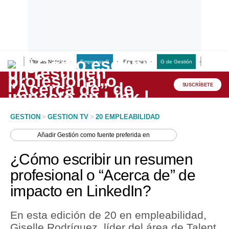
Últimas Noticias
Empresas G
Empresas
G de Gestión
Finanzas
Lo último
Peru Quiosco
SUSCRÍBETE
Portada
GESTION
>
GESTION TV
>
20 EMPLEABILIDAD
Empresas
Añadir
Gestión
como fuente preferida en
Management & Empleo
¿Cómo escribir un resumen
Economía
profesional o “Acerca de” de
impacto en LinkedIn?
Mercados
Perú
En esta edición de 20 en empleabilidad,
Giselle Rodríguez, líder del área de Talent
Política