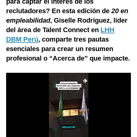
para captar el interés de los
Notas Contratadas
reclutadores? En esta edición de
20 en
Podcast
empleabilidad
, Giselle Rodríguez, líder
del área de Talent Connect en
LHH
Gestión TV
DBM Perú
, comparte tres pautas
Videos
esenciales para crear un resumen
Fotogalerías
profesional o “Acerca de” que impacte.
gestion.pe
¿quiénes
Somos?
Términos
Y
Condiciones
Política
De
Privacidad