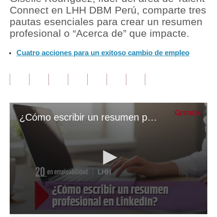
Connect en LHH DBM Perú, comparte tres
Tu Dinero
pautas esenciales para crear un resumen
profesional o “Acerca de” que impacte.
Finanzas Personales
Cuatro acciones para un exitoso cambio de empleo
Inmobiliarias
Plus G
Opinión
Editorial
¿Cómo escribir un resumen profesional o “Acerca de” en LinkedIn de impacto?
Pregunta de hoy
Blogs
Tendencias
Lujo
Viajes