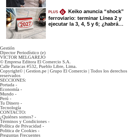
Keiko anuncia “shock”
PLUS
G
ferroviario: terminar Línea 2 y
ejecutar la 3, 4, 5 y 6; ¿habrá
avances?
Gestión
Director Periodístico (e)
VÍCTOR MELGAREJO
© Empresa Editora El Comercio S.A.
Calle Paracas #532, Pueblo Libre, Lima.
Copyright© | Gestion.pe | Grupo El Comercio | Todos los derechos
reservados
SECCIONES:
Portada
-
Economía
-
Mundo
-
Perú
-
Tu Dinero
-
Tecnología
CONTACTO:
¿Quiénes somos?
-
Términos y Condiciones
-
Política de Privacidad
-
Politica de Cookies
-
Preguntas Frecuentes