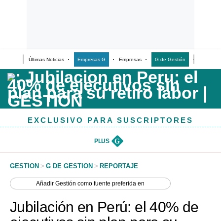
Últimas Noticias
Empresas G
Empresas
G de Gestión
Finanzas
Últimas Noticias
Casos de Estudio
Columnistas
EXCLUSIVO PARA SUSCRIPTORES
Infografías
Lifestyle
PLUS
G
Reportaje
GESTION
>
G DE GESTION
>
REPORTAJE
Añadir
Gestión
como fuente preferida en
Jubilación en Perú: el 40% de