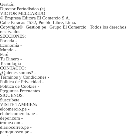
Gestión
Director Periodístico (e)
VÍCTOR MELGAREJO
© Empresa Editora El Comercio S.A.
Calle Paracas #532, Pueblo Libre, Lima.
Copyright© | Gestion.pe | Grupo El Comercio | Todos los derechos
reservados
SECCIONES:
Portada
-
Economía
-
Mundo
-
Perú
-
Tu Dinero
-
Tecnología
CONTACTO:
¿Quiénes somos?
-
Términos y Condiciones
-
Política de Privacidad
-
Politica de Cookies
-
Preguntas Frecuentes
SÍGUENOS:
Suscríbete
VISITE TAMBIÉN:
elcomercio.pe
-
clubelcomercio.pe
-
depor.com
-
trome.com
-
diariocorreo.pe
-
peruquiosco.pe
-