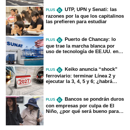
UTP, UPN y Senati: las
PLUS
G
razones por la que los capitalinos
las prefieren para estudiar
Puerto de Chancay: lo
PLUS
G
que trae la marcha blanca por
uso de tecnología de EE.UU. en
mercancías
Keiko anuncia “shock”
PLUS
G
ferroviario: terminar Línea 2 y
ejecutar la 3, 4, 5 y 6; ¿habrá
avances?
Bancos se pondrán duros
PLUS
G
con empresas por culpa de El
Niño, ¿por qué será bueno para
ahorristas?