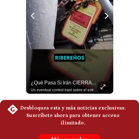
¿Se ROMPEN Las Relaciones Entre Brasil Y Argentina? | Gestión Mundo
¿Qué Pasa Si Irán CIERRA El Estrecho De Ormuz? | #radar24
Brasil pidió formalmente que Argentina retire a su embajador tras los cruces verbales entre Javier Milei y Lula da Silva. La crisis bilateral alcanza su punto más crítico en años. #PoliticaLatinoamericana #CrisisDiplomatica #MileiVsLula #BuenosAires #NoticiasDeHoy #Shorts 👉 Suscríbete y activa la campana para no perderte nuestro análisis diario. 🌎 Síguenos en nuestras redes sociales: 📌 Web oficial: https://gestion.pe/mundo/ 📌 LinkedIn: http://bit.ly/3HYIET0 📌 X (Twitter): http://bit.ly/4noZtX9 📌 TikTok: http://bit.ly/4evB6TO
Un eventual control iraní sobre el estrecho de Ormuz cambiaría radicalmente el equilibrio de poder, así lo explicó el analista Roberto Heimovits. Además, explicó que países como Arabia Saudita, Qatar, Emiratos Árabes Unidos, Irak y Kuwait dependen de esa ruta para exportar petróleo, gas y fertilizantes. #Geopolitica #Irán #EstrechoDeOrmuz #Petroleo #NoticiasInternacionales #RobertoHeimovits #Shorts 👉 Suscríbete y activa la campana para no perderte nuestro análisis diario. 🌎 Síguenos en nuestras redes sociales: 📌 Web oficial: https://gestion.pe/mundo/ 📌 LinkedIn: http://bit.ly/3HYIET0 📌 X (Twitter): http://bit.ly/4noZtX9 📌 TikTok: http://bit.ly/4evB6TO