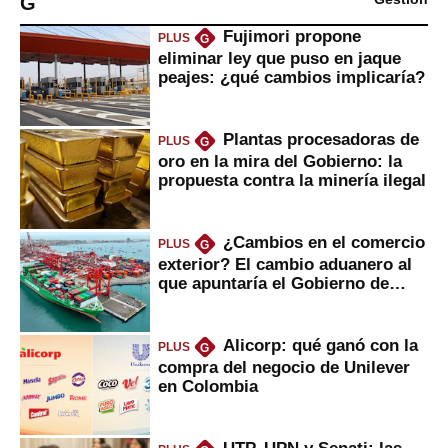
G
Fujimori propone
PLUS
G
eliminar ley que puso en jaque
peajes: ¿qué cambios implicaría?
Plantas procesadoras de
PLUS
G
oro en la mira del Gobierno: la
propuesta contra la minería ilegal
¿Cambios en el comercio
PLUS
G
exterior? El cambio aduanero al
que apuntaría el Gobierno de
Fujimori
Alicorp: qué ganó con la
PLUS
G
compra del negocio de Unilever
en Colombia
UTP, UPN y Senati: las