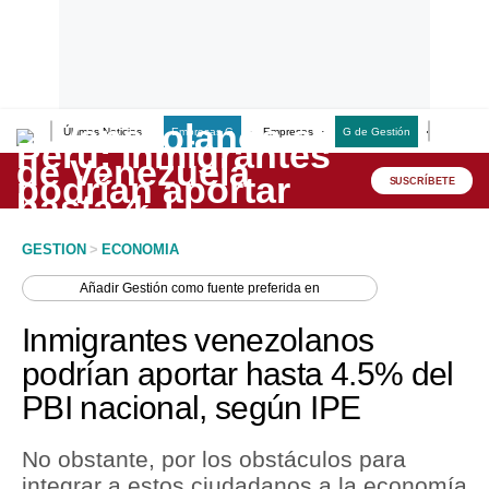
Últimas Noticias
Empresas G
Empresas
G de Gestión
Finanzas
Lo último
Peru Quiosco
SUSCRÍBETE
Portada
GESTION
>
ECONOMIA
Empresas
Añadir
Gestión
como fuente preferida en
Management & Empleo
Inmigrantes venezolanos
Economía
podrían aportar hasta 4.5% del
PBI nacional, según IPE
Mercados
Perú
No obstante, por los obstáculos para
integrar a estos ciudadanos a la economía
Política