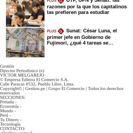
PLUS
G
razones por la que los capitalinos
las prefieren para estudiar
Sunat: César Luna, el
PLUS
G
primer jefe en Gobierno de
Fujimori, ¿qué 4 tareas se
marcan urgentes?
Gestión
Director Periodístico (e)
VÍCTOR MELGAREJO
© Empresa Editora El Comercio S.A.
Calle Paracas #532, Pueblo Libre, Lima.
Copyright© | Gestion.pe | Grupo El Comercio | Todos los derechos
reservados
SECCIONES:
Portada
-
Economía
-
Mundo
-
Perú
-
Tu Dinero
-
Tecnología
CONTACTO: