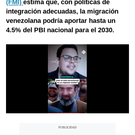
(FMI)
estima que, con políticas de
Notas Contratadas
integración adecuadas, la migración
Podcast
venezolana podría aportar hasta un
4.5% del PBI nacional para el 2030.
Gestión TV
Videos
Fotogalerías
gestion.pe
¿quiénes
Somos?
Términos
Y
Condiciones
Política
De
Privacidad