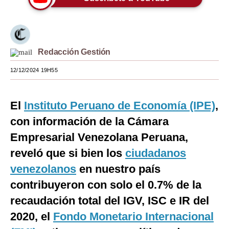
Moda
Estilos
Redacción Gestión
Mundo
12/12/2024 19H55
EEUU
México
El
Instituto Peruano de Economía (IPE)
,
España
con información de la Cámara
Empresarial Venezolana Peruana,
Internacional
reveló que si bien los
ciudadanos
Tecnología
venezolanos
en nuestro país
Club del Suscriptor
contribuyeron con solo el 0.7% de la
recaudación total del IGV, ISC e IR del
Mix
2020, el
Fondo Monetario Internacional
G de Gestión