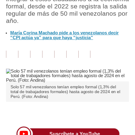
formal, desde el 2022 se registra la salida
Tu Dinero
regular de más de 50 mil venezolanos por
año.
Finanzas Personales
María Corina Machado pide a los venezolanos decir
Inmobiliarias
“CPI actúa ya” para que haya “justicia”
Plus G
Opinión
Editorial
Pregunta de hoy
Solo 57 mil venezolanos tenían empleo formal (1,3% del
total de trabajadores formales) hasta agosto de 2024 en el
Blogs
Perú. (Foto: Andina)
Tendencias
Únete a nuestro canal
Lujo
Viajes
Suscríbete a YouTube