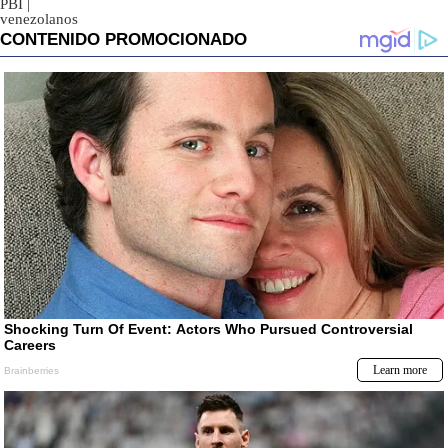
PBI
|
venezolanos