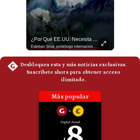
Politica
De
Cookies
Preguntas
Frecuentes
La Frontera Española Colapsa ¿Qué Está Pasando En Ceuta? | Gestión Mundo
¿Por Qué EE.UU. Necesita Desesperadamente Al Golfo? | Gestión Mundo
La madrugada del 30 de julio de 2026 marcó un antes y un después en el Estrecho de Gibraltar. En cuestión de horas, cerca de 72.000 migrantes marroquíes ingresaron al territorio español de Ceuta, desbordando por completo a una ciudad de apenas 85.000 habitantes. En este video, explicamos los detalles de la emergencia humana y las ramificaciones geopolíticas del conflicto: la trampa de los rumores en redes sociales, el rol de Marruecos, el acercamiento de España a Argelia y la respuesta de la Unión Europea ante las amenazas de suspensión del Tratado Schengen. #Ceuta #España #Marruecos #Geopolitica #PedroSanchez #NoticiasInternacionales #Schengen #Europa #CrisisMigratoria 👉 Suscríbete y activa la campana para no perderte nuestro análisis diario. 🌎 Síguenos en nuestras redes sociales: 📌 Web oficial: https://gestion.pe/mundo/ 📌 LinkedIn: http://bit.ly/3HYIET0 📌 X (Twitter): http://bit.ly/4noZtX9 📌 TikTok: http://bit.ly/4evB6TO
Esteban Silva, politólogo internacional, explica que Estados Unidos necesita el apoyo territorial y marítimo de sus aliados del Golfo para operar cerca de Irán. Según su análisis, Teherán busca amenazar su estabilidad energética y económica para que estos gobiernos presionen a Washington y lo obliguen a negociar. #Iran #EEUU #Geopolitica #NoticiasInternacionales #Shorts 👉 Suscríbete y activa la campana para no perderte nuestro análisis diario. 🌎 Síguenos en nuestras redes sociales: 📌 Web oficial: https://gestion.pe/mundo/ 📌 LinkedIn: http://bit.ly/3HYIET0 📌 X (Twitter): http://bit.ly/4noZtX9 📌 TikTok: http://bit.ly/4evB6TO