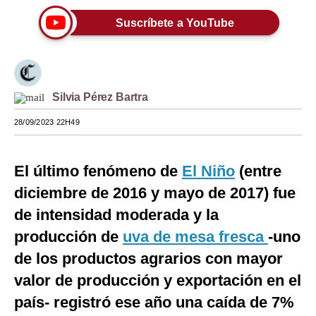
Moda
Suscríbete a YouTube
Estilos
Mundo
Silvia Pérez Bartra
EEUU
28/09/2023 22H49
México
España
El último fenómeno de
El Niño
(entre
diciembre de 2016 y mayo de 2017) fue
Internacional
de intensidad moderada y la
Tecnología
producción de
uva de mesa fresca
-uno
Club del Suscriptor
de los productos agrarios con mayor
Mix
valor de producción y exportación en el
país- registró ese año una caída de 7%
G de Gestión