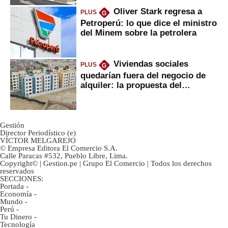
Oliver Stark regresa a
PLUS
G
Petroperú: lo que dice el ministro
del Minem sobre la petrolera
Viviendas sociales
PLUS
G
quedarían fuera del negocio de
alquiler: la propuesta del
gobierno
Gestión
Director Periodístico (e)
VÍCTOR MELGAREJO
© Empresa Editora El Comercio S.A.
Calle Paracas #532, Pueblo Libre, Lima.
Copyright© | Gestion.pe | Grupo El Comercio | Todos los derechos
reservados
SECCIONES:
Portada
-
Economía
-
Mundo
-
Perú
-
Tu Dinero
-
Tecnología