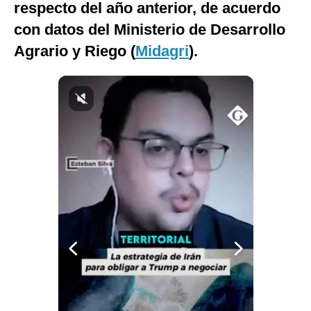
respecto del año anterior, de acuerdo
Notas Contratadas
con datos del Ministerio de Desarrollo
Podcast
Agrario y Riego (
Midagri
).
Gestión TV
Videos
Fotogalerías
gestion.pe
¿quiénes
Somos?
Términos
Y
Condiciones
Política
De
Privacidad