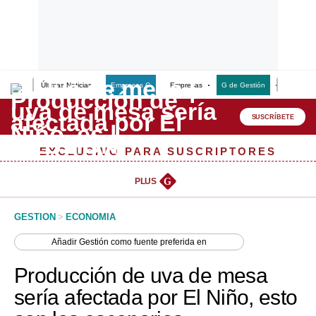
Últimas Noticias
Empresas G
Empresas
G de Gestión
Finanzas
Lo último
Peru Quiosco
SUSCRÍBETE
Portada
EXCLUSIVO PARA SUSCRIPTORES
Empresas
PLUS
G
Management & Empleo
GESTION
>
ECONOMIA
Economía
Añadir
Gestión
como fuente preferida en
Mercados
Producción de uva de mesa
Perú
sería afectada por El Niño, esto
Política