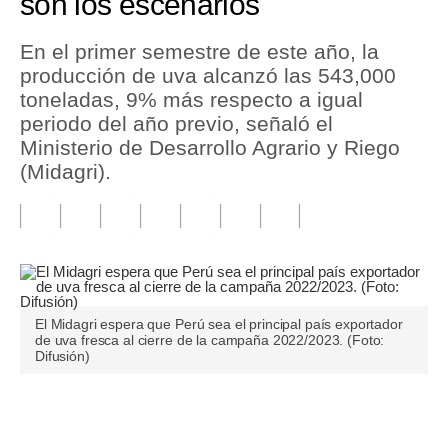
son los escenarios
Tu Dinero
En el primer semestre de este año, la
producción de uva alcanzó las 543,000
Finanzas Personales
toneladas, 9% más respecto a igual
Inmobiliarias
periodo del año previo, señaló el
Ministerio de Desarrollo Agrario y Riego
Plus G
(Midagri).
Opinión
Editorial
Pregunta de hoy
Blogs
El Midagri espera que Perú sea el principal país exportador
de uva fresca al cierre de la campaña 2022/2023. (Foto:
Difusión)
Tendencias
Lujo
Únete a nuestro canal
Viajes