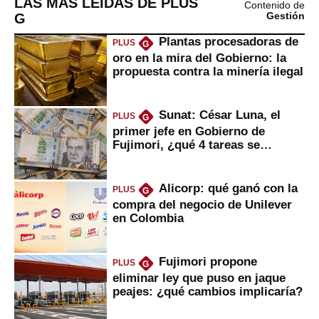
LAS MÁS LEÍDAS DE PLUS
Contenido de
G
Gestión
Plantas procesadoras de
PLUS
G
oro en la mira del Gobierno: la
propuesta contra la minería ilegal
Sunat: César Luna, el
PLUS
G
primer jefe en Gobierno de
Fujimori, ¿qué 4 tareas se
marcan urgentes?
Alicorp: qué ganó con la
PLUS
G
compra del negocio de Unilever
en Colombia
Fujimori propone
PLUS
G
eliminar ley que puso en jaque
peajes: ¿qué cambios implicaría?