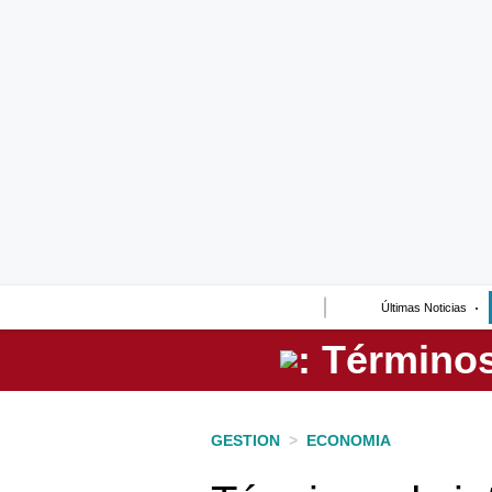
Lo último
Peru Quiosco
Portada
Empresas
Management & Empleo
Economía
Últimas Noticias
Mercados
Perú
Política
GESTION
>
ECONOMIA
Tu Dinero