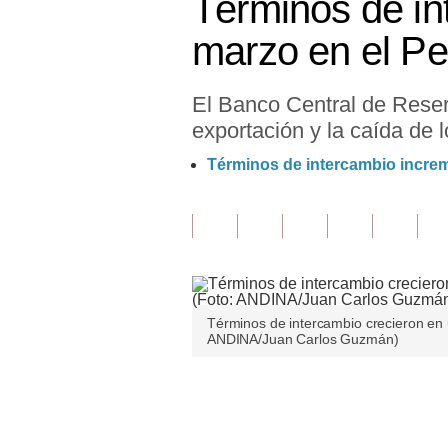
Términos de in
Finanzas Personales
marzo en el P
Inmobiliarias
El Banco Central de Reser
Plus G
exportación y la caída de 
Opinión
Términos de intercambio incre
Editorial
Pregunta de hoy
Blogs
Tendencias
Términos de intercambio crecieron en
ANDINA/Juan Carlos Guzmán)
Lujo
Viajes
Únete a nuestro canal
Moda