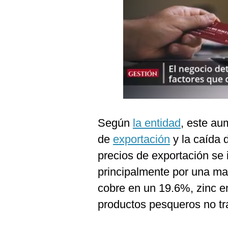
Podcast
Gestión TV
Videos
Fotogalerías
gestion.pe
Según
la entidad
, este au
¿quiénes
de
exportación
y la caída 
Somos?
precios de exportación se
Términos
Y
principalmente por una ma
Condiciones
cobre en un 19.6%, zinc e
Política
De
productos pesqueros no tr
Privacidad
Politica