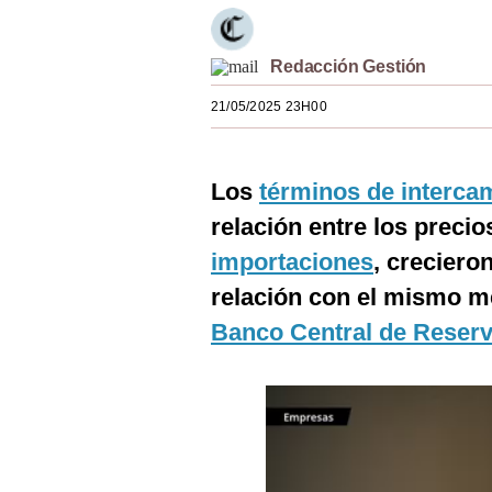
Estilos
Mundo
Redacción Gestión
21/05/2025 23H00
EEUU
México
Los
términos de interca
España
relación entre los precio
Internacional
importaciones
, creciero
Tecnología
relación con el mismo m
Banco Central de Reser
Club del Suscriptor
Mix
G de Gestión
Notas Contratadas