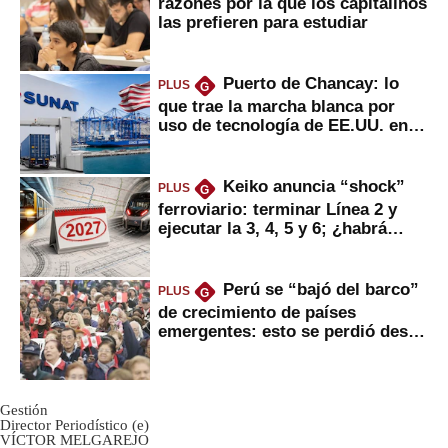
razones por la que los capitalinos
las prefieren para estudiar
Puerto de Chancay: lo
PLUS
G
que trae la marcha blanca por
uso de tecnología de EE.UU. en
mercancías
Keiko anuncia “shock”
PLUS
G
ferroviario: terminar Línea 2 y
ejecutar la 3, 4, 5 y 6; ¿habrá
avances?
Perú se “bajó del barco”
PLUS
G
de crecimiento de países
emergentes: esto se perdió desde
2022
Gestión
Director Periodístico (e)
VÍCTOR MELGAREJO