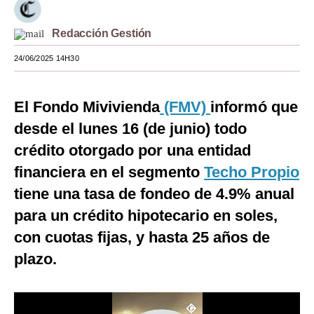
Moda
Redacción Gestión
Estilos
24/06/2025 14H30
Mundo
El Fondo Mivivienda
(FMV)
informó que
EEUU
desde el lunes 16 (de junio) todo
México
crédito otorgado por una entidad
España
financiera en el segmento
Techo Propio
Internacional
tiene una tasa de fondeo de 4.9% anual
para un crédito hipotecario en soles,
Tecnología
con cuotas fijas, y hasta 25 años de
Club del Suscriptor
plazo.
Mix
G de Gestión