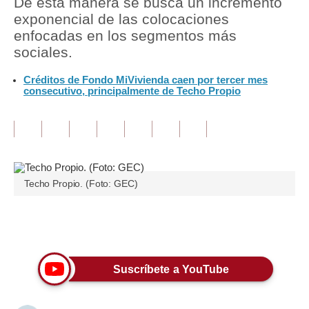
De esta manera se busca un incremento
exponencial de las colocaciones
Tu Dinero
enfocadas en los segmentos más
sociales.
Finanzas Personales
Créditos de Fondo MiVivienda caen por tercer mes
Inmobiliarias
consecutivo, principalmente de Techo Propio
Plus G
Opinión
Editorial
Techo Propio. (Foto: GEC)
Pregunta de hoy
Blogs
Únete a nuestro canal
Tendencias
Suscríbete a YouTube
Lujo
Viajes