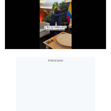
Notas Contratadas
Podcast
Gestión TV
Videos
Fotogalerías
gestion.pe
¿quiénes
Somos?
Términos
Y
Condiciones
Política
De
Privacidad