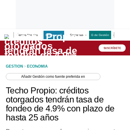
Últimas Noticias
Empresas G
Empresas
G de Gestión
Finanzas
Lo último
Peru Quiosco
SUSCRÍBETE
Portada
GESTION
>
ECONOMIA
Empresas
Añadir
Gestión
como fuente preferida en
Management & Empleo
Techo Propio: créditos
Economía
otorgados tendrán tasa de
fondeo de 4.9% con plazo de
Mercados
hasta 25 años
Perú
Política