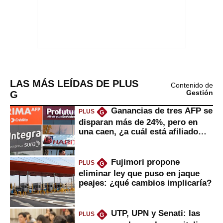
LAS MÁS LEÍDAS DE PLUS
Contenido de
G
Gestión
Ganancias de tres AFP se
PLUS
G
disparan más de 24%, pero en
una caen, ¿a cuál está afiliado
usted?
Fujimori propone
PLUS
G
eliminar ley que puso en jaque
peajes: ¿qué cambios implicaría?
UTP, UPN y Senati: las
PLUS
G