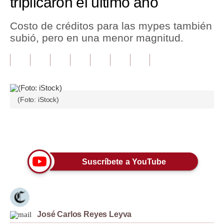
triplicaron el último año
Tu Dinero
Costo de créditos para las mypes también
subió, pero en una menor magnitud.
Finanzas Personales
Inmobiliarias
Plus G
Opinión
(Foto: iStock)
Editorial
Únete a nuestro canal
Pregunta de hoy
Blogs
Suscríbete a YouTube
Tendencias
Lujo
José Carlos Reyes Leyva
Viajes