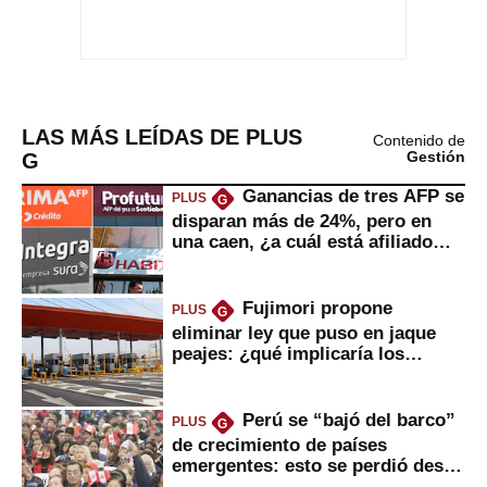
LAS MÁS LEÍDAS DE PLUS
Contenido de
G
Gestión
Ganancias de tres AFP se
PLUS
G
disparan más de 24%, pero en
una caen, ¿a cuál está afiliado
usted?
Fujimori propone
PLUS
G
eliminar ley que puso en jaque
peajes: ¿qué implicaría los
usuarios?
Perú se “bajó del barco”
PLUS
G
de crecimiento de países
emergentes: esto se perdió desde
2022