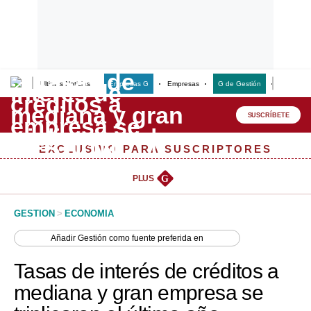
Últimas Noticias
Empresas G
Empresas
G de Gestión
Finanzas
Lo último
Peru Quiosco
SUSCRÍBETE
Portada
EXCLUSIVO PARA SUSCRIPTORES
Empresas
PLUS
G
Management & Empleo
GESTION
>
ECONOMIA
Economía
Añadir
Gestión
como fuente preferida en
Mercados
Tasas de interés de créditos a
Perú
mediana y gran empresa se
Política