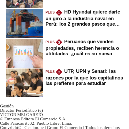
HD Hyundai quiere darle
PLUS
G
un giro a la industria naval en
Perú: los 2 grandes pasos que
daría
Peruanos que venden
PLUS
G
propiedades, reciben herencia o
utilidades: ¿cuál es su nueva
inversión clave?
UTP, UPN y Senati: las
PLUS
G
razones por la que los capitalinos
las prefieren para estudiar
Gestión
Director Periodístico (e)
VÍCTOR MELGAREJO
© Empresa Editora El Comercio S.A.
Calle Paracas #532, Pueblo Libre, Lima.
Copyright© | Gestion.pe | Grupo El Comercio | Todos los derechos