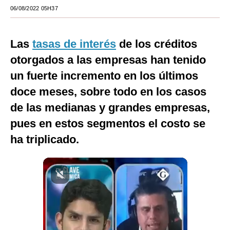
06/08/2022 05H37
Moda
Estilos
Las
tasas de interés
de los créditos
Mundo
otorgados a las empresas han tenido
un fuerte incremento en los últimos
EEUU
doce meses, sobre todo en los casos
México
de las medianas y grandes empresas,
España
pues en estos segmentos el costo se
ha triplicado.
Internacional
Tecnología
Club del Suscriptor
Mix
G de Gestión