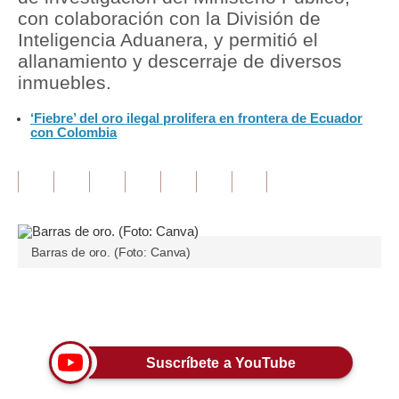
con colaboración con la División de
Tu Dinero
Inteligencia Aduanera, y permitió el
allanamiento y descerraje de diversos
Finanzas Personales
inmuebles.
Inmobiliarias
‘Fiebre’ del oro ilegal prolifera en frontera de Ecuador
con Colombia
Plus G
Opinión
Editorial
Pregunta de hoy
Barras de oro. (Foto: Canva)
Blogs
Únete a nuestro canal
Tendencias
Lujo
Suscríbete a YouTube
Viajes