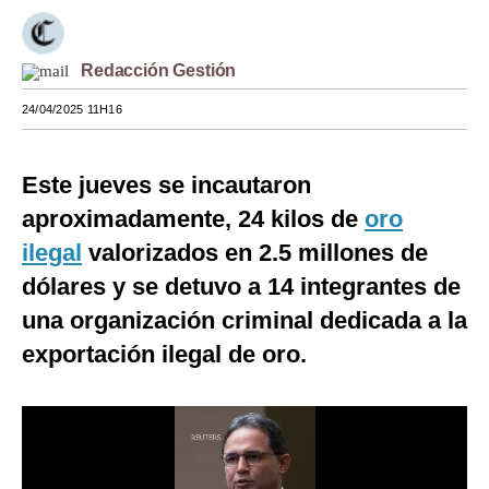
Moda
Redacción Gestión
Estilos
24/04/2025 11H16
Mundo
EEUU
Este jueves se incautaron
México
aproximadamente, 24 kilos de
oro
ilegal
valorizados en 2.5 millones de
España
dólares y se detuvo a 14 integrantes de
Internacional
una organización criminal dedicada a la
Tecnología
exportación ilegal de oro.
Club del Suscriptor
Mix
G de Gestión