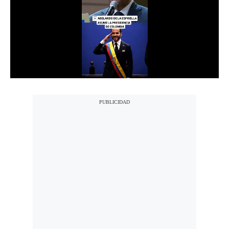
Notas Contratadas
Podcast
Gestión TV
Videos
Fotogalerías
gestion.pe
¿quiénes
Somos?
Términos
Y
Condiciones
Política
De
Privacidad