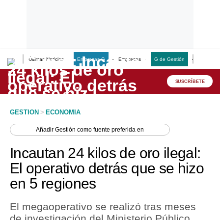
Últimas Noticias
Empresas G
Empresas
G de Gestión
Finanzas
Lo último
Peru Quiosco
SUSCRÍBETE
Portada
GESTION
>
ECONOMIA
Empresas
Añadir
Gestión
como fuente preferida en
Management & Empleo
Incautan 24 kilos de oro ilegal:
Economía
El operativo detrás que se hizo
en 5 regiones
Mercados
Perú
El megaoperativo se realizó tras meses
de investigación del Ministerio Público,
Política