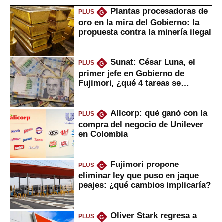
Plantas procesadoras de
PLUS
G
oro en la mira del Gobierno: la
propuesta contra la minería ilegal
Sunat: César Luna, el
PLUS
G
primer jefe en Gobierno de
Fujimori, ¿qué 4 tareas se
marcan urgentes?
Alicorp: qué ganó con la
PLUS
G
compra del negocio de Unilever
en Colombia
Fujimori propone
PLUS
G
eliminar ley que puso en jaque
peajes: ¿qué cambios implicaría?
Oliver Stark regresa a
PLUS
G