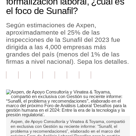
formalización laboral, ¿cuál es
el foco de Sunafil?
Tu Dinero
Finanzas Personales
Según estimaciones de Axpen,
aproximadamente el 25% de las
Inmobiliarias
inspecciones de la Sunafil del 2023 fue
dirigida a las 4,000 empresas más
Plus G
grandes del país (menos del 1% de las
Opinión
firmas a nivel nacional). Sepa los detalles.
Editorial
Pregunta de hoy
Blogs
Tendencias
Lujo
Axpen, de Apoyo Consultoría y Vinatea & Toyama, compartió
en exclusiva con Gestión su reciente informe: “Sunafil, el
problema y recomendaciones”, elaborado en el marco del
Viajes