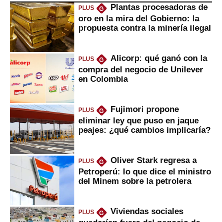
Plantas procesadoras de
PLUS
G
oro en la mira del Gobierno: la
propuesta contra la minería ilegal
Alicorp: qué ganó con la
PLUS
G
compra del negocio de Unilever
en Colombia
Fujimori propone
PLUS
G
eliminar ley que puso en jaque
peajes: ¿qué cambios implicaría?
Oliver Stark regresa a
PLUS
G
Petroperú: lo que dice el ministro
del Minem sobre la petrolera
Viviendas sociales
PLUS
G