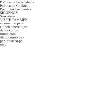
Política de Privacidad
-
Politica de Cookies
-
Preguntas Frecuentes
SÍGUENOS:
Suscríbete
VISITE TAMBIÉN:
elcomercio.pe
-
clubelcomercio.pe
-
depor.com
-
trome.com
-
diariocorreo.pe
-
peruquiosco.pe
-
mag