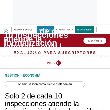
Últimas Noticias
Empresas G
Empresas
G de Gestión
Finanzas
Lo último
Peru Quiosco
SUSCRÍBETE
Portada
EXCLUSIVO PARA SUSCRIPTORES
Empresas
PLUS
G
Management & Empleo
GESTION
>
ECONOMIA
Economía
Añadir
Gestión
como fuente preferida en
Mercados
Solo 2 de cada 10
Perú
inspecciones atiende la
Política