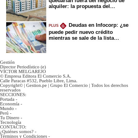
quedarían fuera del negocio de
alquiler: la propuesta del
gobierno
Deudas en Infocorp: ¿se
PLUS
G
puede pedir nuevo crédito
mientras se sale de la lista
negra?
Gestión
Director Periodístico (e)
VÍCTOR MELGAREJO
© Empresa Editora El Comercio S.A.
Calle Paracas #532, Pueblo Libre, Lima.
Copyright© | Gestion.pe | Grupo El Comercio | Todos los derechos
reservados
SECCIONES:
Portada
-
Economía
-
Mundo
-
Perú
-
Tu Dinero
-
Tecnología
CONTACTO:
¿Quiénes somos?
-
Términos y Condiciones
-