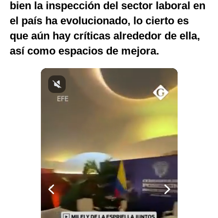
bien la inspección del sector laboral en
Notas Contratadas
el país ha evolucionado, lo cierto es
Podcast
que aún hay críticas alrededor de ella,
así como espacios de mejora.
Gestión TV
Videos
Fotogalerías
gestion.pe
¿quiénes
Somos?
Términos
Y
Condiciones
Política
De
Privacidad