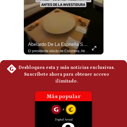
Politica
De
Cookies
Preguntas
Frecuentes
Abelardo De La Espriella Juramenta Como Nuevo Presidente | Gestión Mundo
Abelardo De La Espriella Se Reúne Con Javier Milei En Cali | Gestión Mundo
Momento histórico en Colombia: Abelardo de la Espriella prestó juramento y recibió la banda presidencial en la Arena USC de Cali, convirtiéndose oficialmente en el nuevo Presidente de la República para el periodo 2026-2030. Por primera vez en la historia reciente del país, la investidura presidencial se celebró fuera de Bogotá. ¿Qué opinas del inicio de este nuevo mandato constitucional? #DeLaEspriella #Colombia #PosesionPresidencial #Cali #Shorts 👉 Suscríbete y activa la campana para no perderte nuestro análisis diario. 🌎 Síguenos en nuestras redes sociales: 📌 Web oficial: https://gestion.pe/mundo/ 📌 LinkedIn: http://bit.ly/3HYIET0 📌 X (Twitter): http://bit.ly/4noZtX9 📌 TikTok: http://bit.ly/4evB6TO
El presidente electo de Colombia, Abelardo de la Espriella, sostuvo una reunión bilateral en Cali con el mandatario argentino Javier Milei. El encuentro se dio pocas horas antes de la ceremonia de investidura presidencial para el periodo 2026-2030, marcando el inicio de una nueva alianza estratégica regional. #DeLaEspriella #JavierMilei #Colombia #Argentina #PoliticaLatina #Shorts 👉 Suscríbete y activa la campana para no perderte nuestro análisis diario. 🌎 Síguenos en nuestras redes sociales: 📌 Web oficial: https://gestion.pe/mundo/ 📌 LinkedIn: http://bit.ly/3HYIET0 📌 X (Twitter): http://bit.ly/4noZtX9 📌 TikTok: http://bit.ly/4evB6TO