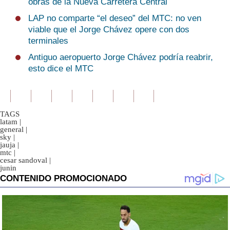
obras de la Nueva Carretera Central
LAP no comparte “el deseo” del MTC: no ven
viable que el Jorge Chávez opere con dos
terminales
Antiguo aeropuerto Jorge Chávez podría reabrir,
esto dice el MTC
TAGS
latam
|
general
|
sky
|
jauja
|
mtc
|
cesar sandoval
|
junin