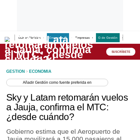
Últimas Noticias
Empresas G
Empresas
G de Gestión
Finanzas
Lo último
Peru Quiosco
SUSCRÍBETE
Portada
GESTION
>
ECONOMIA
Empresas
Añadir
Gestión
como fuente preferida en
Management & Empleo
Sky y Latam retomarán vuelos
Economía
a Jauja, confirma el MTC:
¿desde cuándo?
Mercados
Perú
Gobierno estima que el Aeropuerto de
Jauja movilizará a 15,000 pasajeros al
Política