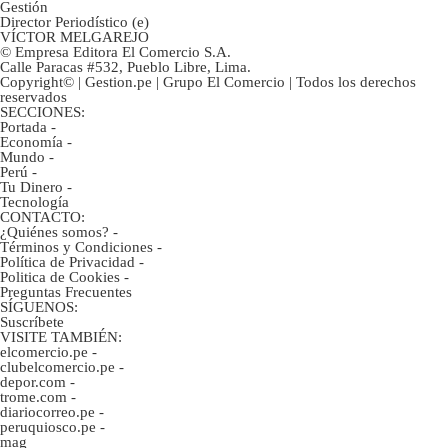
Gestión
Director Periodístico (e)
VÍCTOR MELGAREJO
© Empresa Editora El Comercio S.A.
Calle Paracas #532, Pueblo Libre, Lima.
Copyright© | Gestion.pe | Grupo El Comercio | Todos los derechos
reservados
SECCIONES:
Portada
-
Economía
-
Mundo
-
Perú
-
Tu Dinero
-
Tecnología
CONTACTO:
¿Quiénes somos?
-
Términos y Condiciones
-
Política de Privacidad
-
Politica de Cookies
-
Preguntas Frecuentes
SÍGUENOS:
Suscríbete
VISITE TAMBIÉN:
elcomercio.pe
-
clubelcomercio.pe
-
depor.com
-
trome.com
-
diariocorreo.pe
-
peruquiosco.pe
-
mag