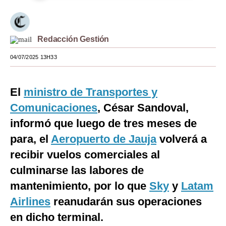
Moda
Estilos
Redacción Gestión
Mundo
04/07/2025 13H33
EEUU
El
ministro de Transportes y
México
Comunicaciones
, César Sandoval,
España
informó que luego de tres meses de
Internacional
para, el
Aeropuerto de Jauja
volverá a
recibir vuelos comerciales al
Tecnología
culminarse las labores de
Club del Suscriptor
mantenimiento, por lo que
Sky
y
Latam
Mix
Airlines
reanudarán sus operaciones
en dicho terminal.
G de Gestión