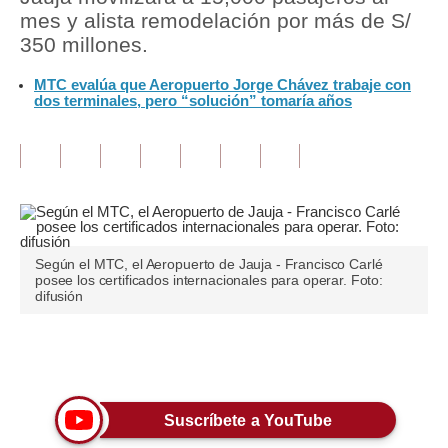
mes y alista remodelación por más de S/
Tu Dinero
350 millones.
Finanzas Personales
MTC evalúa que Aeropuerto Jorge Chávez trabaje con
dos terminales, pero “solución” tomaría años
Inmobiliarias
Plus G
Opinión
Editorial
Según el MTC, el Aeropuerto de Jauja - Francisco Carlé
Pregunta de hoy
posee los certificados internacionales para operar. Foto:
difusión
Blogs
Tendencias
Únete a nuestro canal
Lujo
Suscríbete a YouTube
Viajes