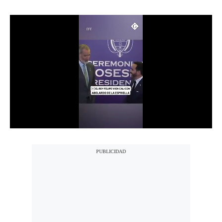
Notas Contratadas
Podcast
Gestión TV
Videos
Fotogalerías
gestion.pe
¿quiénes
Somos?
Términos
Y
Condiciones
Política
De
Privacidad