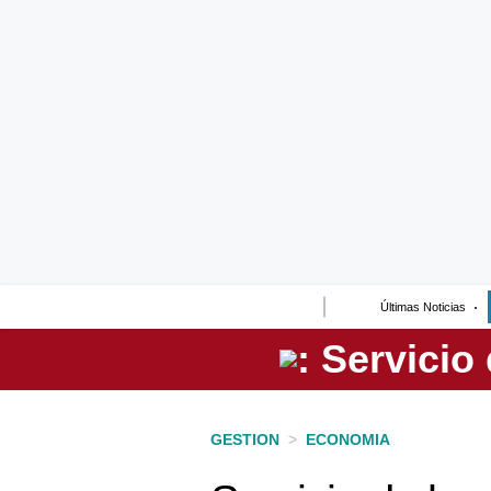
Lo último
Peru Quiosco
Portada
Empresas
Management & Empleo
Economía
Últimas Noticias
Mercados
Perú
Política
GESTION
>
ECONOMIA
Tu Dinero