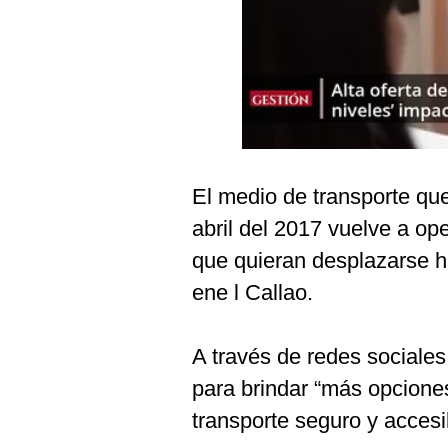
Podcast
Gestión TV
Videos
Fotogalerías
El medio de transporte qu
gestion.pe
abril del 2017 vuelve a op
¿quiénes
que quieran desplazarse h
Somos?
ene l Callao.
Términos
Y
Condiciones
A través de redes sociales
Política
para brindar “más opcione
De
Privacidad
transporte seguro y accesi
Politica