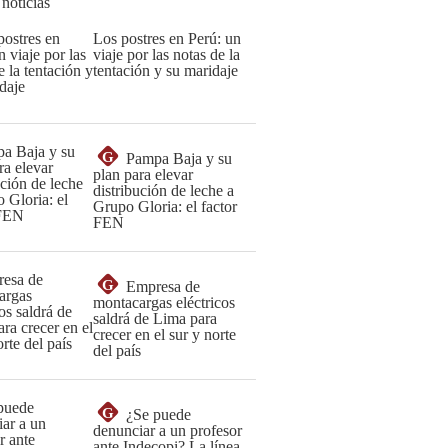
 noticias
Los postres en Perú: un
viaje por las notas de la
tentación y su maridaje
G
Pampa Baja y su
plan para elevar
distribución de leche a
Grupo Gloria: el factor
FEN
G
Empresa de
montacargas eléctricos
saldrá de Lima para
crecer en el sur y norte
del país
G
¿Se puede
denunciar a un profesor
ante Indecopi? La línea