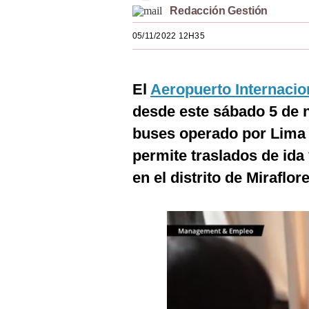
Redacción Gestión
Estilos
05/11/2022 12H35
Mundo
EEUU
El
Aeropuerto Internacio
México
desde este sábado 5 de n
España
buses operado por Lima A
Internacional
permite traslados de ida
en el distrito de Miraflor
Tecnología
Club del Suscriptor
Mix
G de Gestión
Notas Contratadas