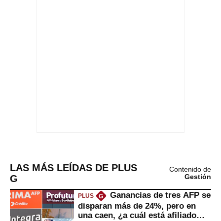
LAS MÁS LEÍDAS DE PLUS
Contenido de
G
Gestión
Ganancias de tres AFP se
PLUS
G
disparan más de 24%, pero en
una caen, ¿a cuál está afiliado