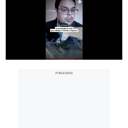
Notas Contratadas
Podcast
Gestión TV
Videos
Fotogalerías
gestion.pe
¿quiénes
Somos?
Términos
Y
Condiciones
Política
De
Privacidad