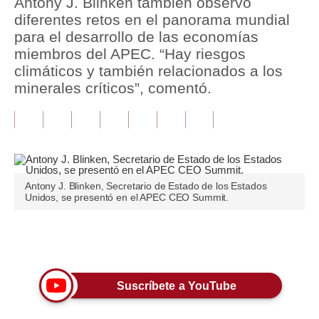
Antony J. Blinken también observó
diferentes retos en el panorama mundial
Tu Dinero
para el desarrollo de las economías
miembros del APEC. “Hay riesgos
Finanzas Personales
climáticos y también relacionados a los
Inmobiliarias
minerales críticos”, comentó.
Plus G
Opinión
Editorial
Antony J. Blinken, Secretario de Estado de los Estados
Unidos, se presentó en el APEC CEO Summit.
Pregunta de hoy
Blogs
Únete a nuestro canal
Tendencias
Lujo
Suscríbete a YouTube
Viajes