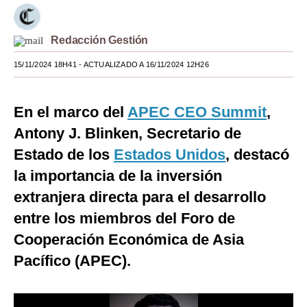
Moda
Redacción Gestión
Estilos
15/11/2024 18H41
- ACTUALIZADO A 16/11/2024 12H26
Mundo
EEUU
En el marco del
APEC CEO Summit
,
México
Antony J. Blinken, Secretario de
Estado de los
Estados Unidos
, destacó
España
la importancia de la inversión
Internacional
extranjera directa para el desarrollo
Tecnología
entre los miembros del Foro de
Cooperación Económica de Asia
Club del Suscriptor
Pacífico (APEC).
Mix
G de Gestión