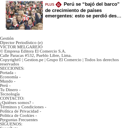
Perú se “bajó del barco”
PLUS
G
de crecimiento de países
emergentes: esto se perdió desde
2022
Gestión
Director Periodístico (e)
VÍCTOR MELGAREJO
© Empresa Editora El Comercio S.A.
Calle Paracas #532, Pueblo Libre, Lima.
Copyright© | Gestion.pe | Grupo El Comercio | Todos los derechos
reservados
SECCIONES:
Portada
-
Economía
-
Mundo
-
Perú
-
Tu Dinero
-
Tecnología
CONTACTO:
¿Quiénes somos?
-
Términos y Condiciones
-
Política de Privacidad
-
Politica de Cookies
-
Preguntas Frecuentes
SÍGUENOS: