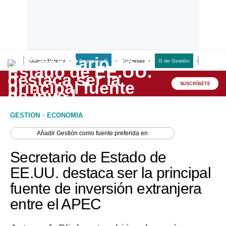
Últimas Noticias
Empresas G
Empresas
G de Gestión
Finanzas
Lo último
Peru Quiosco
SUSCRÍBETE
Portada
GESTION
>
ECONOMIA
Empresas
Añadir
Gestión
como fuente preferida en
Management & Empleo
Secretario de Estado de
Economía
EE.UU. destaca ser la principal
fuente de inversión extranjera
Mercados
entre el APEC
Perú
Política