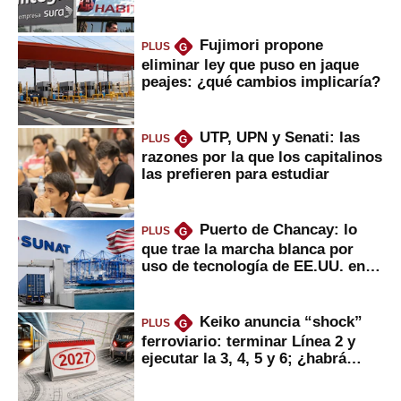
usted?
Fujimori propone
PLUS
G
eliminar ley que puso en jaque
peajes: ¿qué cambios implicaría?
UTP, UPN y Senati: las
PLUS
G
razones por la que los capitalinos
las prefieren para estudiar
Puerto de Chancay: lo
PLUS
G
que trae la marcha blanca por
uso de tecnología de EE.UU. en
mercancías
Keiko anuncia “shock”
PLUS
G
ferroviario: terminar Línea 2 y
ejecutar la 3, 4, 5 y 6; ¿habrá
avances?