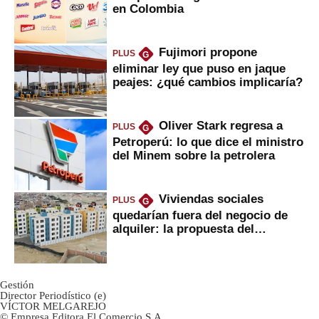
en Colombia
Fujimori propone
PLUS
G
eliminar ley que puso en jaque
peajes: ¿qué cambios implicaría?
Oliver Stark regresa a
PLUS
G
Petroperú: lo que dice el ministro
del Minem sobre la petrolera
Viviendas sociales
PLUS
G
quedarían fuera del negocio de
alquiler: la propuesta del
gobierno
Gestión
Director Periodístico (e)
VÍCTOR MELGAREJO
© Empresa Editora El Comercio S.A.