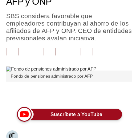
AFP y ONP
Tu Dinero
SBS considera favorable que
empleadores contribuyan al ahorro de los
Finanzas Personales
afiliados de AFP y ONP. CEO de entidades
Inmobiliarias
previsionales avalan iniciativa.
Plus G
Opinión
Editorial
Fondo de pensiones administrado por AFP
Pregunta de hoy
Únete a nuestro canal
Blogs
Tendencias
Suscríbete a YouTube
Lujo
Viajes