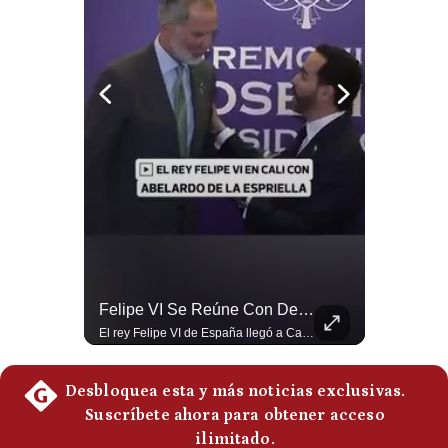
Notas Contratadas
Podcast
Gestión TV
Videos
Fotogalerías
gestion.pe
¿quiénes
Abelardo De La Espriella Se Reúne Con Javier Milei En Cali | Gestión Mundo
Felipe VI Se Reúne Con De La Espriella Antes De La Investidura | Gestión Mundo
Somos?
El presidente electo de Colombia, Abelardo de la Espriella, sostuvo una reunión bilateral en Cali con el mandatario argentino Javier Milei. El encuentro se dio pocas horas antes de la ceremonia de investidura presidencial para el periodo 2026-2030, marcando el inicio de una nueva alianza estratégica regional. #DeLaEspriella #JavierMilei #Colombia #Argentina #PoliticaLatina #Shorts 👉 Suscríbete y activa la campana para no perderte nuestro análisis diario. 🌎 Síguenos en nuestras redes sociales: 📌 Web oficial: https://gestion.pe/mundo/ 📌 LinkedIn: http://bit.ly/3HYIET0 📌 X (Twitter): http://bit.ly/4noZtX9 📌 TikTok: http://bit.ly/4evB6TO
El rey Felipe VI de España llegó a Cali para reunirse con el presidente electo de Colombia, Abelardo de la Espriella, horas antes de su histórica investidura presidencial. Un encuentro clave que refuerza las relaciones diplomáticas y bilaterales entre ambas naciones antes de la ceremonia oficial. ¿Qué opinas sobre el papel diplomático de España en la política latinoamericana? #FelipeVI #DeLaEspriella #Colombia #Espana #PoliticaInternacional #Shorts 👉 Suscríbete y activa la campana para no perderte nuestro análisis diario. 🌎 Síguenos en nuestras redes sociales: 📌 Web oficial: https://gestion.pe/mundo/ 📌 LinkedIn: http://bit.ly/3HYIET0 📌 X (Twitter): http://bit.ly/4noZtX9 📌 TikTok: http://bit.ly/4evB6TO
Términos
Y
Condiciones
Política
De
Privacidad