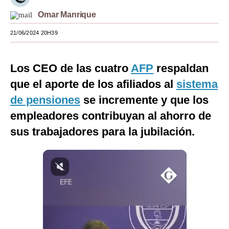
Omar Manrique
Moda
21/06/2024 20H39
Estilos
Mundo
Los CEO de las cuatro
AFP
respaldan
EEUU
que el aporte de los afiliados al
sistema
México
de pensiones
se incremente y que los
empleadores contribuyan al ahorro de
España
sus trabajadores para la jubilación.
Internacional
Tecnología
Club del Suscriptor
Mix
G de Gestión