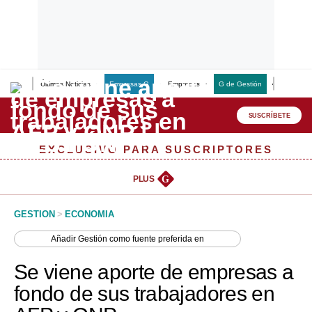
Últimas Noticias
Empresas G
Empresas
G de Gestión
Finanzas
Lo último
Peru Quiosco
SUSCRÍBETE
Portada
EXCLUSIVO PARA SUSCRIPTORES
Empresas
PLUS
G
Management & Empleo
GESTION
>
ECONOMIA
Economía
Añadir
Gestión
como fuente preferida en
Mercados
Se viene aporte de empresas a
Perú
fondo de sus trabajadores en
Política