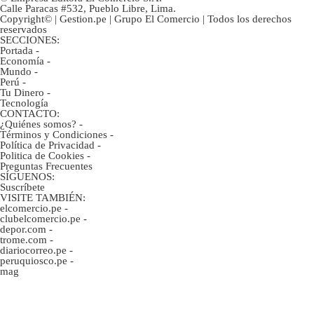
Calle Paracas #532, Pueblo Libre, Lima.
Copyright© | Gestion.pe | Grupo El Comercio | Todos los derechos
reservados
SECCIONES:
Portada
-
Economía
-
Mundo
-
Perú
-
Tu Dinero
-
Tecnología
CONTACTO:
¿Quiénes somos?
-
Términos y Condiciones
-
Política de Privacidad
-
Politica de Cookies
-
Preguntas Frecuentes
SÍGUENOS:
Suscríbete
VISITE TAMBIÉN:
elcomercio.pe
-
clubelcomercio.pe
-
depor.com
-
trome.com
-
diariocorreo.pe
-
peruquiosco.pe
-
mag