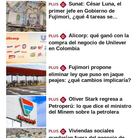
Sunat: César Luna, el
PLUS
G
primer jefe en Gobierno de
Fujimori, ¿qué 4 tareas se
marcan urgentes?
Alicorp: qué ganó con la
PLUS
G
compra del negocio de Unilever
en Colombia
Fujimori propone
PLUS
G
eliminar ley que puso en jaque
peajes: ¿qué cambios implicaría?
Oliver Stark regresa a
PLUS
G
Petroperú: lo que dice el ministro
del Minem sobre la petrolera
Viviendas sociales
PLUS
G
quedarían fuera del negocio de