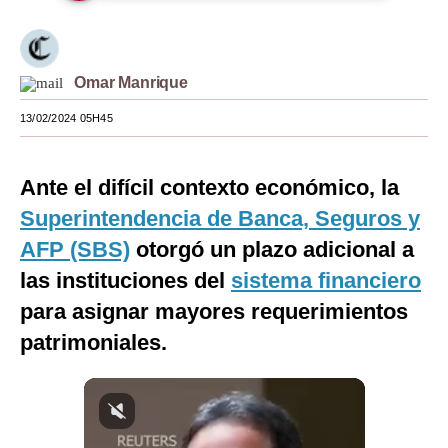
Moda
Estilos
Omar Manrique
Mundo
13/02/2024 05H45
EEUU
Ante el difícil contexto económico, la
México
Superintendencia de Banca, Seguros y
España
AFP (SBS)
otorgó un plazo adicional a
Internacional
las instituciones del
sistema financiero
para asignar mayores requerimientos
Tecnología
patrimoniales.
Club del Suscriptor
Mix
G de Gestión