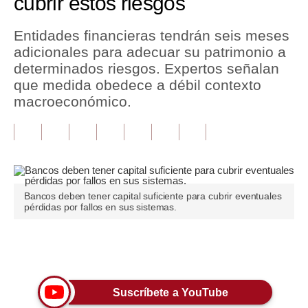
cubrir estos riesgos
Tu Dinero
Entidades financieras tendrán seis meses
adicionales para adecuar su patrimonio a
Finanzas Personales
determinados riesgos. Expertos señalan
Inmobiliarias
que medida obedece a débil contexto
macroeconómico.
Plus G
Opinión
Editorial
Pregunta de hoy
Bancos deben tener capital suficiente para cubrir eventuales
pérdidas por fallos en sus sistemas.
Blogs
Tendencias
Únete a nuestro canal
Lujo
Suscríbete a YouTube
Viajes