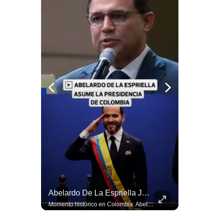
Notas Contratadas
Podcast
Gestión TV
Videos
Fotogalerías
gestion.pe
¿quiénes
Somos?
Términos
Y
Condiciones
La Frontera Española Colapsa ¿Qué Está Pasando En Ceuta? | Gestión Mundo
Abelardo De La Espriella Juramenta Como Nuevo Presidente | Gestión Mundo
Política
La madrugada del 30 de julio de 2026 marcó un antes y un después en el Estrecho de Gibraltar. En cuestión de horas, cerca de 72.000 migrantes marroquíes ingresaron al territorio español de Ceuta, desbordando por completo a una ciudad de apenas 85.000 habitantes. En este video, explicamos los detalles de la emergencia humana y las ramificaciones geopolíticas del conflicto: la trampa de los rumores en redes sociales, el rol de Marruecos, el acercamiento de España a Argelia y la respuesta de la Unión Europea ante las amenazas de suspensión del Tratado Schengen. #Ceuta #España #Marruecos #Geopolitica #PedroSanchez #NoticiasInternacionales #Schengen #Europa #CrisisMigratoria 👉 Suscríbete y activa la campana para no perderte nuestro análisis diario. 🌎 Síguenos en nuestras redes sociales: 📌 Web oficial: https://gestion.pe/mundo/ 📌 LinkedIn: http://bit.ly/3HYIET0 📌 X (Twitter): http://bit.ly/4noZtX9 📌 TikTok: http://bit.ly/4evB6TO
Momento histórico en Colombia: Abelardo de la Espriella prestó juramento y recibió la banda presidencial en la Arena USC de Cali, convirtiéndose oficialmente en el nuevo Presidente de la República para el periodo 2026-2030. Por primera vez en la historia reciente del país, la investidura presidencial se celebró fuera de Bogotá. ¿Qué opinas del inicio de este nuevo mandato constitucional? #DeLaEspriella #Colombia #PosesionPresidencial #Cali #Shorts 👉 Suscríbete y activa la campana para no perderte nuestro análisis diario. 🌎 Síguenos en nuestras redes sociales: 📌 Web oficial: https://gestion.pe/mundo/ 📌 LinkedIn: http://bit.ly/3HYIET0 📌 X (Twitter): http://bit.ly/4noZtX9 📌 TikTok: http://bit.ly/4evB6TO
De
Privacidad