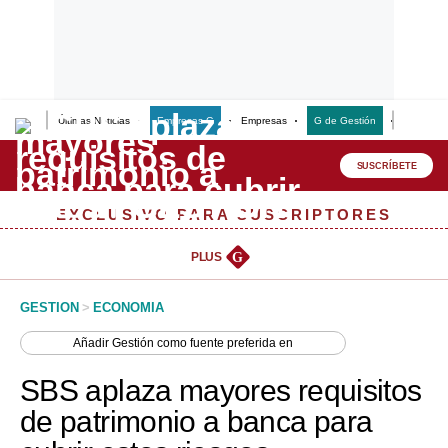
Últimas Noticias
Empresas G
Empresas
G de Gestión
Finanzas
Lo último
Peru Quiosco
SUSCRÍBETE
Portada
EXCLUSIVO PARA SUSCRIPTORES
Empresas
PLUS
G
Management & Empleo
GESTION
>
ECONOMIA
Economía
Añadir
Gestión
como fuente preferida en
Mercados
SBS aplaza mayores requisitos
Perú
de patrimonio a banca para
Política