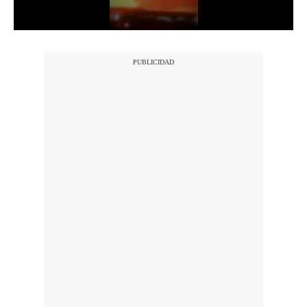
Notas Contratadas
Podcast
Gestión TV
Videos
Fotogalerías
gestion.pe
¿quiénes
Somos?
Términos
Y
Condiciones
Política
De
Privacidad