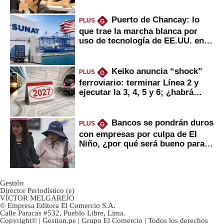
Puerto de Chancay: lo
PLUS
G
que trae la marcha blanca por
uso de tecnología de EE.UU. en
mercancías
Keiko anuncia “shock”
PLUS
G
ferroviario: terminar Línea 2 y
ejecutar la 3, 4, 5 y 6; ¿habrá
avances?
Bancos se pondrán duros
PLUS
G
con empresas por culpa de El
Niño, ¿por qué será bueno para
ahorristas?
Gestión
Director Periodístico (e)
VÍCTOR MELGAREJO
© Empresa Editora El Comercio S.A.
Calle Paracas #532, Pueblo Libre, Lima.
Copyright© | Gestion.pe | Grupo El Comercio | Todos los derechos