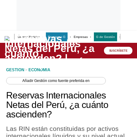
Últimas Noticias
Empresas G
Empresas
G de Gestión
Finanzas
Lo último
Peru Quiosco
SUSCRÍBETE
Portada
GESTION
>
ECONOMIA
Empresas
Añadir
Gestión
como fuente preferida en
Management & Empleo
Reservas Internacionales
Economía
Netas del Perú, ¿a cuánto
ascienden?
Mercados
Perú
Las RIN están constituidas por activos
internacionales líquidos y su nivel actual
Política