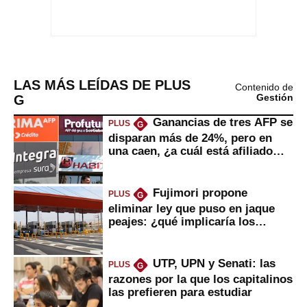
LAS MÁS LEÍDAS DE PLUS
Contenido de
G
Gestión
Ganancias de tres AFP se
PLUS
G
disparan más de 24%, pero en
una caen, ¿a cuál está afiliado
usted?
Fujimori propone
PLUS
G
eliminar ley que puso en jaque
peajes: ¿qué implicaría los
usuarios?
UTP, UPN y Senati: las
PLUS
G
razones por la que los capitalinos
las prefieren para estudiar