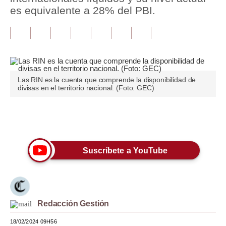
es equivalente a 28% del PBI.
Tu Dinero
Finanzas Personales
Inmobiliarias
Plus G
Las RIN es la cuenta que comprende la disponibilidad de
divisas en el territorio nacional. (Foto: GEC)
Opinión
Editorial
Únete a nuestro canal
Pregunta de hoy
Suscríbete a YouTube
Blogs
Tendencias
Lujo
Redacción Gestión
Viajes
18/02/2024 09H56