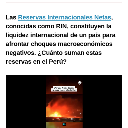
Moda
Las
Reservas Internacionales Netas
,
Estilos
conocidas como RIN, constituyen la
Mundo
liquidez internacional de un país para
afrontar choques macroeconómicos
EEUU
negativos. ¿Cuánto suman estas
México
reservas en el Perú?
España
Internacional
Tecnología
Club del Suscriptor
Mix
G de Gestión