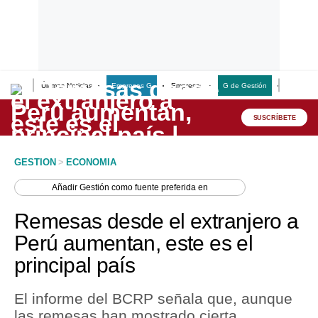
Últimas Noticias
Empresas G
Empresas
G de Gestión
Finanzas
Lo último
Peru Quiosco
SUSCRÍBETE
Portada
GESTION
>
ECONOMIA
Empresas
Añadir
Gestión
como fuente preferida en
Management & Empleo
Remesas desde el extranjero a
Economía
Perú aumentan, este es el
principal país
Mercados
Perú
El informe del BCRP señala que, aunque
las remesas han mostrado cierta
Política