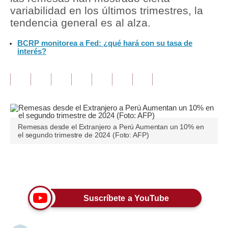
variabilidad en los últimos trimestres, la
Tu Dinero
tendencia general es al alza.
Finanzas Personales
BCRP monitorea a Fed: ¿qué hará con su tasa de
interés?
Inmobiliarias
Plus G
Opinión
Editorial
Remesas desde el Extranjero a Perú Aumentan un 10% en
el segundo trimestre de 2024 (Foto: AFP)
Pregunta de hoy
Blogs
Únete a nuestro canal
Tendencias
Suscríbete a YouTube
Lujo
Viajes