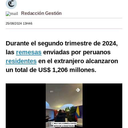
Moda
Redacción Gestión
Estilos
25/08/2024 13H46
Mundo
Durante el segundo trimestre de 2024,
EEUU
las
remesas
enviadas por peruanos
México
residentes
en el extranjero alcanzaron
España
un total de US$ 1,206 millones.
Internacional
Tecnología
Club del Suscriptor
Mix
G de Gestión