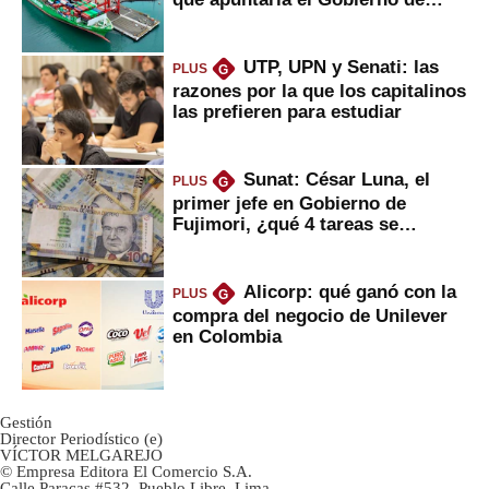
Fujimori
UTP, UPN y Senati: las
PLUS
G
razones por la que los capitalinos
las prefieren para estudiar
Sunat: César Luna, el
PLUS
G
primer jefe en Gobierno de
Fujimori, ¿qué 4 tareas se
marcan urgentes?
Alicorp: qué ganó con la
PLUS
G
compra del negocio de Unilever
en Colombia
Gestión
Director Periodístico (e)
VÍCTOR MELGAREJO
© Empresa Editora El Comercio S.A.
Calle Paracas #532, Pueblo Libre, Lima.