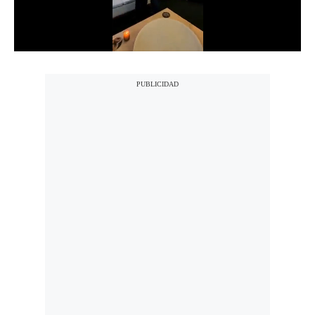
Notas Contratadas
Podcast
Gestión TV
Videos
Fotogalerías
gestion.pe
¿quiénes
Somos?
Términos
Y
Condiciones
Política
De
Privacidad