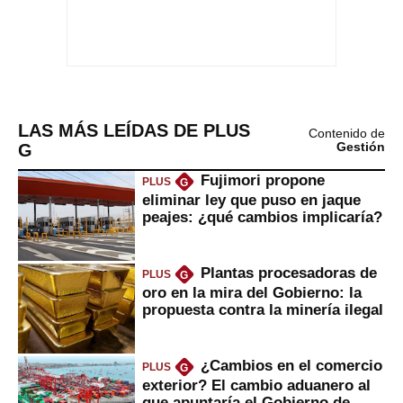
LAS MÁS LEÍDAS DE PLUS
Contenido de
G
Gestión
Fujimori propone
PLUS
G
eliminar ley que puso en jaque
peajes: ¿qué cambios implicaría?
Plantas procesadoras de
PLUS
G
oro en la mira del Gobierno: la
propuesta contra la minería ilegal
¿Cambios en el comercio
PLUS
G
exterior? El cambio aduanero al
que apuntaría el Gobierno de