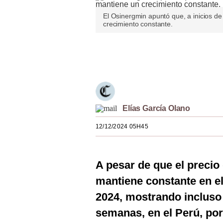
Estilos
El Osinergmin apuntó que, a inicios 
crecimiento constante.
Mundo
EEUU
Únete a nuestro canal
México
España
Elías García Olano
Internacional
12/12/2024 05H45
Tecnología
Club del Suscriptor
A pesar de que el precio
Mix
mantiene constante en el
G de Gestión
2024, mostrando incluso 
Notas Contratadas
semanas, en el Perú, por 