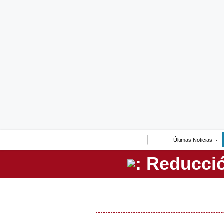
Lo último
Peru Quiosco
Portada
Empresas
Management & Empleo
Economía
Últimas Noticias
Mercados
Perú
Política
Tu Dinero