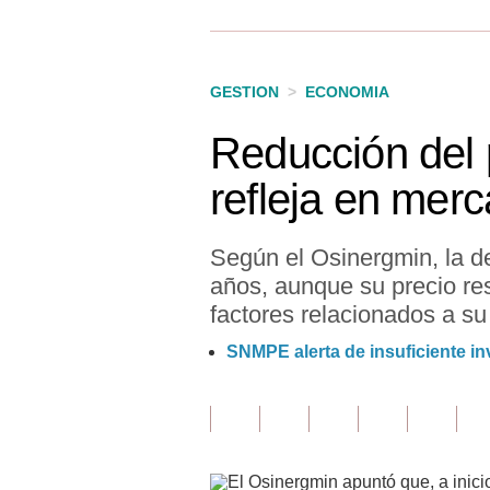
Finanzas Personales
Inmobiliarias
GESTION
>
ECONOMIA
Plus G
Reducción del 
Opinión
refleja en merc
Editorial
Pregunta de hoy
Según el Osinergmin, la d
años, aunque su precio res
Blogs
factores relacionados a su
Tendencias
SNMPE alerta de insuficiente in
Lujo
Viajes
Moda