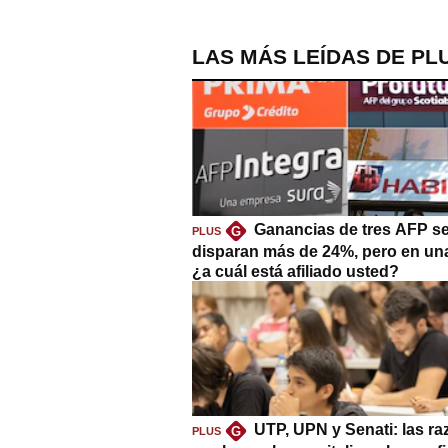
LAS MÁS LEÍDAS DE PL
Ganancias de tres AFP s
G
PLUS
disparan más de 24%, pero en un
¿a cuál está afiliado usted?
UTP, UPN y Senati: las r
G
PLUS