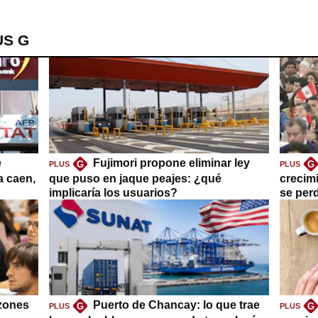
US G
e
Fujimori propone eliminar ley
G
G
PLUS
PLUS
a caen,
que puso en jaque peajes: ¿qué
crecim
implicaría los usuarios?
se per
azones
Puerto de Chancay: lo que trae
G
G
PLUS
PLUS