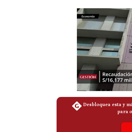
Podcast
Gestión TV
Videos
Fotogalerías
gestion.pe
¿quiénes
Somos?
Términos
Y
Condiciones
Política
De
Privacidad
Politica