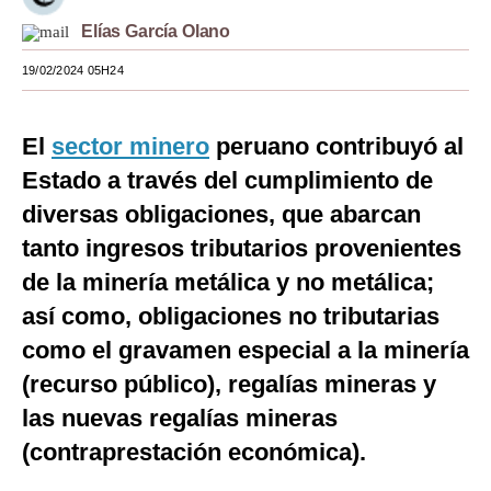
Elías García Olano
Moda
19/02/2024 05H24
Estilos
Mundo
El
sector minero
peruano contribuyó al
EEUU
Estado a través del cumplimiento de
México
diversas obligaciones, que abarcan
tanto ingresos tributarios provenientes
España
de la minería metálica y no metálica;
Internacional
así como, obligaciones no tributarias
Tecnología
como el gravamen especial a la minería
(recurso público), regalías mineras y
Club del Suscriptor
las nuevas regalías mineras
Mix
(contraprestación económica).
G de Gestión