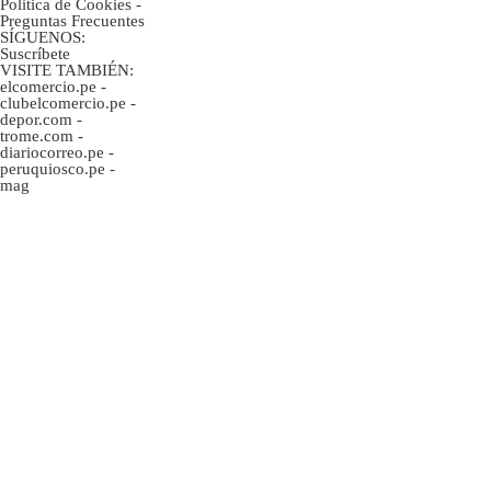
Politica de Cookies
-
Preguntas Frecuentes
SÍGUENOS:
Suscríbete
VISITE TAMBIÉN:
elcomercio.pe
-
clubelcomercio.pe
-
depor.com
-
trome.com
-
diariocorreo.pe
-
peruquiosco.pe
-
mag