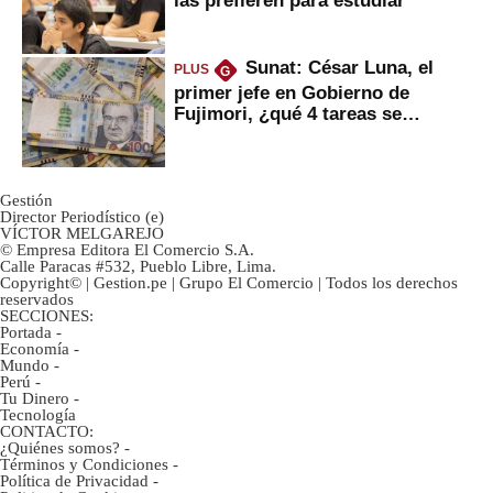
Sunat: César Luna, el
PLUS
G
primer jefe en Gobierno de
Fujimori, ¿qué 4 tareas se
marcan urgentes?
Gestión
Director Periodístico (e)
VÍCTOR MELGAREJO
© Empresa Editora El Comercio S.A.
Calle Paracas #532, Pueblo Libre, Lima.
Copyright© | Gestion.pe | Grupo El Comercio | Todos los derechos
reservados
SECCIONES:
Portada
-
Economía
-
Mundo
-
Perú
-
Tu Dinero
-
Tecnología
CONTACTO:
¿Quiénes somos?
-
Términos y Condiciones
-
Política de Privacidad
-