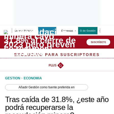
Últimas Noticias
Empresas G
Empresas
G de Gestión
Finanzas
Lo último
Peru Quiosco
SUSCRÍBETE
Portada
EXCLUSIVO PARA SUSCRIPTORES
Empresas
PLUS
G
Management & Empleo
GESTION
>
ECONOMIA
Economía
Añadir
Gestión
como fuente preferida en
Mercados
Tras caída de 31.8%, ¿este año
Perú
podrá recuperarse la
Política