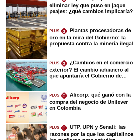
eliminar ley que puso en jaque
peajes: ¿qué cambios implicaría?
Plantas procesadoras de
PLUS
G
oro en la mira del Gobierno: la
propuesta contra la minería ilegal
¿Cambios en el comercio
PLUS
G
exterior? El cambio aduanero al
que apuntaría el Gobierno de
Fujimori
Alicorp: qué ganó con la
PLUS
G
compra del negocio de Unilever
en Colombia
UTP, UPN y Senati: las
PLUS
G
razones por la que los capitalinos
las prefieren para estudiar