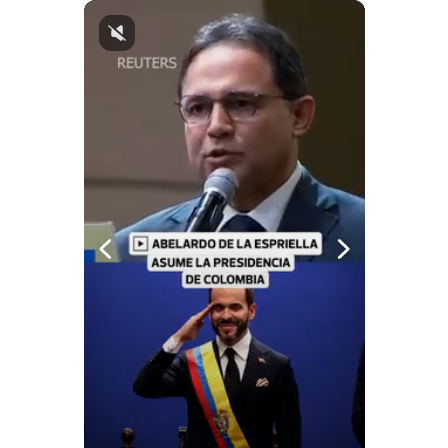
Notas Contratadas
Podcast
Gestión TV
Videos
Fotogalerías
gestion.pe
¿quiénes
Somos?
Términos
Y
Condiciones
Política
De
Privacidad