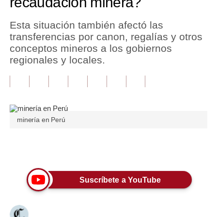
recaudación minera?
Tu Dinero
Esta situación también afectó las
transferencias por canon, regalías y otros
Finanzas Personales
conceptos mineros a los gobiernos
Inmobiliarias
regionales y locales.
Plus G
Opinión
Editorial
minería en Perú
Pregunta de hoy
Únete a nuestro canal
Blogs
Tendencias
Suscríbete a YouTube
Lujo
Viajes