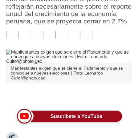
reflejarán necesariamente sobre el reporte
Tu Dinero
anual del crecimiento de la economía
peruana, que se proyecta cerrar en 2.7%.
Finanzas Personales
Inmobiliarias
Plus G
Opinión
Manifestantes exigen que se cierre el Parlamento y que se
convoque a nuevas elecciones | Foto: Leonardo
Editorial
Cuito/@photo.gec
Pregunta de hoy
Únete a nuestro canal
Blogs
Tendencias
Suscríbete a YouTube
Lujo
Viajes