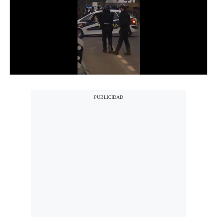
Notas Contratadas
Podcast
Gestión TV
Videos
Fotogalerías
gestion.pe
¿quiénes
Somos?
Términos
Y
Condiciones
Política
De
Privacidad