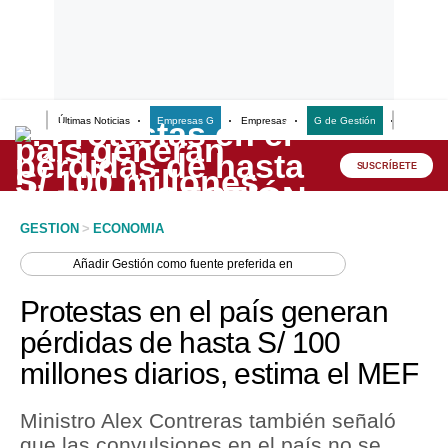
Últimas Noticias
Empresas G
Empresas
G de Gestión
Finanzas
Lo último
Peru Quiosco
SUSCRÍBETE
Portada
GESTION
>
ECONOMIA
Empresas
Añadir
Gestión
como fuente preferida en
Management & Empleo
Protestas en el país generan
Economía
pérdidas de hasta S/ 100
millones diarios, estima el MEF
Mercados
Perú
Ministro Alex Contreras también señaló
que las convulsiones en el país no se
Política