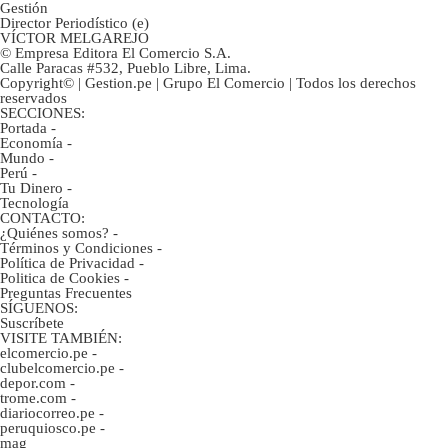
Gestión
Director Periodístico (e)
VÍCTOR MELGAREJO
© Empresa Editora El Comercio S.A.
Calle Paracas #532, Pueblo Libre, Lima.
Copyright© | Gestion.pe | Grupo El Comercio | Todos los derechos
reservados
SECCIONES:
Portada
-
Economía
-
Mundo
-
Perú
-
Tu Dinero
-
Tecnología
CONTACTO:
¿Quiénes somos?
-
Términos y Condiciones
-
Política de Privacidad
-
Politica de Cookies
-
Preguntas Frecuentes
SÍGUENOS:
Suscríbete
VISITE TAMBIÉN:
elcomercio.pe
-
clubelcomercio.pe
-
depor.com
-
trome.com
-
diariocorreo.pe
-
peruquiosco.pe
-
mag