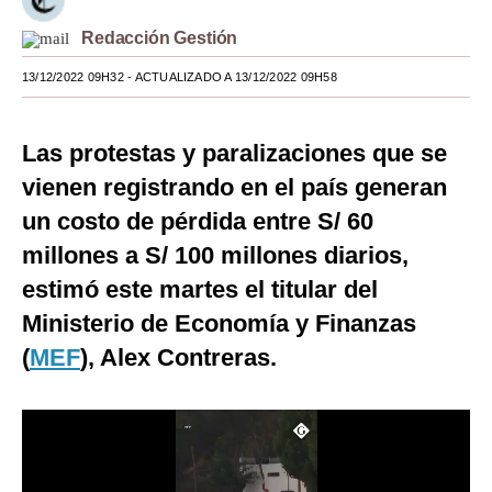
Moda
Redacción Gestión
Estilos
13/12/2022 09H32
- ACTUALIZADO A 13/12/2022 09H58
Mundo
Las protestas y paralizaciones que se
EEUU
vienen registrando en el país generan
México
un costo de pérdida entre S/ 60
millones a S/ 100 millones diarios,
España
estimó este martes el titular del
Internacional
Ministerio de Economía y Finanzas
Tecnología
(
MEF
), Alex Contreras.
Club del Suscriptor
Mix
G de Gestión