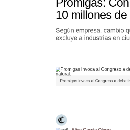
Promigas: Con t
Finanzas Personales
10 millones de
Inmobiliarias
Según empresa, cambio que
Plus G
excluye a industrias en ciu
Opinión
Editorial
Pregunta de hoy
Blogs
Promigas invoca al Congreso a debatir e
Tendencias
Únete a nuestro canal
Lujo
Viajes
Moda
Elías García Olano