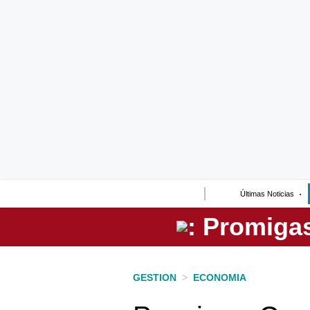
Lo último
Peru Quiosco
Portada
Empresas
Management & Empleo
Economía
Últimas Noticias
Mercados
Perú
Política
GESTION
>
ECONOMIA
Tu Dinero