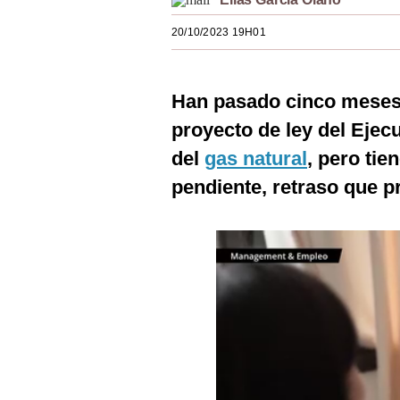
Estilos
20/10/2023 19H01
Mundo
EEUU
Han pasado cinco meses 
México
proyecto de ley del Ejec
del
gas natural
, pero ti
España
pendiente, retraso que p
Internacional
Tecnología
Club del Suscriptor
Mix
G de Gestión
Notas Contratadas