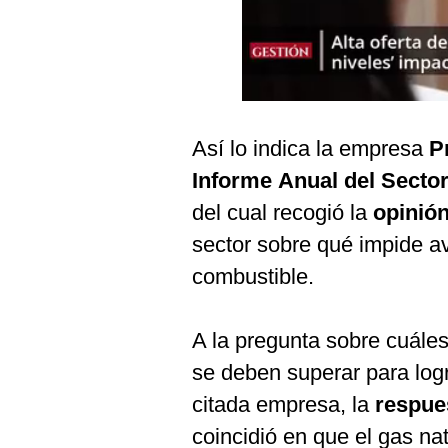
Podcast
Gestión TV
Videos
Fotogalerías
Así lo indica la empresa
P
Informe
Anual del Sector
del cual recogió la
opinió
gestion.pe
sector sobre qué impide a
¿quiénes
Somos?
combustible.
Términos
Y
A la pregunta sobre cuále
Condiciones
se deben superar para logr
Política
De
citada empresa, la
respue
Privacidad
coincidió en que el gas na
Politica