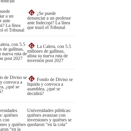
 noticias
G
¿Se puede
denunciar a un profesor
ante Indecopi? La línea
que trazó el Tribunal
G
La Calera, con 5.5
millones de gallinas,
alista su nueva ruta de
inversión post 2027
G
Fondo de Diviso se
liquida y convoca a
asamblea, ¿qué se
decidirá?
Universidades públicas:
quiénes avanzan con
inversiones y quiénes se
quedaron “en la cola”