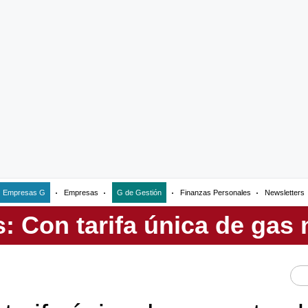
Empresas G
Empresas
G de Gestión
Finanzas Personales
Newsletters