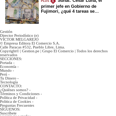
Sunat: César Luna, el
PLUS
G
primer jefe en Gobierno de
Fujimori, ¿qué 4 tareas se
marcan urgentes?
Gestión
Director Periodístico (e)
VÍCTOR MELGAREJO
© Empresa Editora El Comercio S.A.
Calle Paracas #532, Pueblo Libre, Lima.
Copyright© | Gestion.pe | Grupo El Comercio | Todos los derechos
reservados
SECCIONES:
Portada
-
Economía
-
Mundo
-
Perú
-
Tu Dinero
-
Tecnología
CONTACTO:
¿Quiénes somos?
-
Términos y Condiciones
-
Política de Privacidad
-
Politica de Cookies
-
Preguntas Frecuentes
SÍGUENOS:
Suscríbete