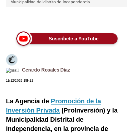
Municipalidad del distrito de Independencia
Moda
Estilos
Únete a nuestro canal
Mundo
Suscríbete a YouTube
EEUU
México
España
Gerardo Rosales Diaz
Internacional
11/12/2025 15H12
Tecnología
La Agencia de
Promoción de la
Club del Suscriptor
Inversión Privada
(ProInversión) y la
Mix
Municipalidad Distrital de
Independencia, en la provincia de
G de Gestión