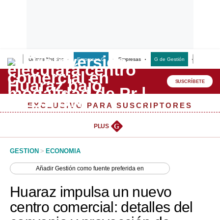
Últimas Noticias
Empresas G
Empresas
G de Gestión
Finanzas
Lo último
Peru Quiosco
SUSCRÍBETE
Portada
EXCLUSIVO PARA SUSCRIPTORES
Empresas
PLUS
G
Management & Empleo
GESTION
>
ECONOMIA
Economía
Añadir
Gestión
como fuente preferida en
Mercados
Huaraz impulsa un nuevo
Perú
centro comercial: detalles del
Política