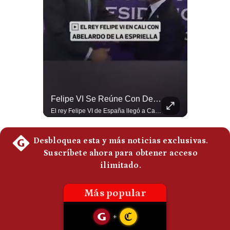
Politica
De
Cookies
Preguntas
Frecuentes
¿Por Qué EE.UU. Necesita Desesperadamente Al Golfo? | Gestión Mundo
Felipe VI Se Reúne Con De La Espriella Antes De La Investidura | Gestión Mundo
Esteban Silva, politólogo internacional, explica que Estados Unidos necesita el apoyo territorial y marítimo de sus aliados del Golfo para operar cerca de Irán. Según su análisis, Teherán busca amenazar su estabilidad energética y económica para que estos gobiernos presionen a Washington y lo obliguen a negociar. #Iran #EEUU #Geopolitica #NoticiasInternacionales #Shorts 👉 Suscríbete y activa la campana para no perderte nuestro análisis diario. 🌎 Síguenos en nuestras redes sociales: 📌 Web oficial: https://gestion.pe/mundo/ 📌 LinkedIn: http://bit.ly/3HYIET0 📌 X (Twitter): http://bit.ly/4noZtX9 📌 TikTok: http://bit.ly/4evB6TO
El rey Felipe VI de España llegó a Cali para reunirse con el presidente electo de Colombia, Abelardo de la Espriella, horas antes de su histórica investidura presidencial. Un encuentro clave que refuerza las relaciones diplomáticas y bilaterales entre ambas naciones antes de la ceremonia oficial. ¿Qué opinas sobre el papel diplomático de España en la política latinoamericana? #FelipeVI #DeLaEspriella #Colombia #Espana #PoliticaInternacional #Shorts 👉 Suscríbete y activa la campana para no perderte nuestro análisis diario. 🌎 Síguenos en nuestras redes sociales: 📌 Web oficial: https://gestion.pe/mundo/ 📌 LinkedIn: http://bit.ly/3HYIET0 📌 X (Twitter): http://bit.ly/4noZtX9 📌 TikTok: http://bit.ly/4evB6TO