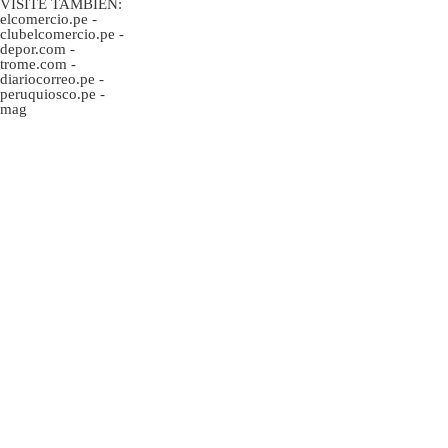
VISITE TAMBIÉN:
elcomercio.pe
-
clubelcomercio.pe
-
depor.com
-
trome.com
-
diariocorreo.pe
-
peruquiosco.pe
-
mag