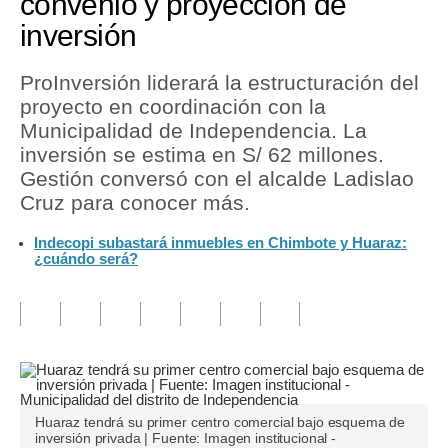
convenio y proyección de
inversión
Tu Dinero
Finanzas Personales
ProInversión liderará la estructuración del
proyecto en coordinación con la
Inmobiliarias
Municipalidad de Independencia. La
inversión se estima en S/ 62 millones.
Plus G
Gestión conversó con el alcalde Ladislao
Opinión
Cruz para conocer más.
Editorial
Indecopi subastará inmuebles en Chimbote y Huaraz:
¿cuándo será?
Pregunta de hoy
Blogs
Tendencias
Lujo
Huaraz tendrá su primer centro comercial bajo esquema de
Viajes
inversión privada | Fuente: Imagen institucional -