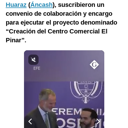
Huaraz
(
Áncash
), suscribieron un
Notas Contratadas
convenio de colaboración y encargo
Podcast
para ejecutar el proyecto denominado
Gestión TV
“Creación del Centro Comercial El
Pinar”.
Videos
Fotogalerías
gestion.pe
¿quiénes
Somos?
Términos
Y
Condiciones
Política
De
Privacidad