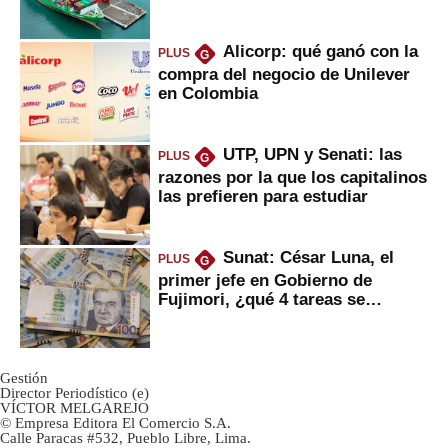
Fujimori
Alicorp: qué ganó con la
PLUS
G
compra del negocio de Unilever
en Colombia
UTP, UPN y Senati: las
PLUS
G
razones por la que los capitalinos
las prefieren para estudiar
Sunat: César Luna, el
PLUS
G
primer jefe en Gobierno de
Fujimori, ¿qué 4 tareas se
marcan urgentes?
Gestión
Director Periodístico (e)
VÍCTOR MELGAREJO
© Empresa Editora El Comercio S.A.
Calle Paracas #532, Pueblo Libre, Lima.