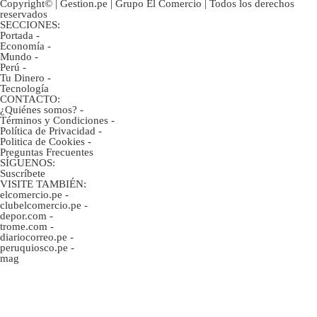
Copyright© | Gestion.pe | Grupo El Comercio | Todos los derechos
reservados
SECCIONES:
Portada
-
Economía
-
Mundo
-
Perú
-
Tu Dinero
-
Tecnología
CONTACTO:
¿Quiénes somos?
-
Términos y Condiciones
-
Política de Privacidad
-
Politica de Cookies
-
Preguntas Frecuentes
SÍGUENOS:
Suscríbete
VISITE TAMBIÉN:
elcomercio.pe
-
clubelcomercio.pe
-
depor.com
-
trome.com
-
diariocorreo.pe
-
peruquiosco.pe
-
mag