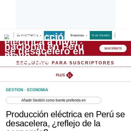
Últimas Noticias
Empresas G
Empresas
G de Gestión
Finanzas
Lo último
Peru Quiosco
SUSCRÍBETE
Portada
EXCLUSIVO PARA SUSCRIPTORES
Empresas
PLUS
G
Management & Empleo
GESTION
>
ECONOMIA
Economía
Añadir
Gestión
como fuente preferida en
Mercados
Producción eléctrica en Perú se
Perú
desacelera, ¿reflejo de la
Política