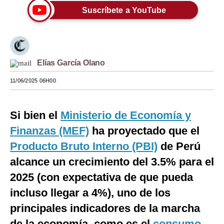
Suscríbete a YouTube
Moda
Estilos
Mundo
Elías García Olano
EEUU
11/06/2025 06H00
México
Si bien el
Ministerio de Economía y
España
Finanzas (MEF)
ha proyectado que el
Internacional
Producto Bruto Interno (PBI)
de Perú
Tecnología
alcance un crecimiento del 3.5% para el
Club del Suscriptor
2025 (con expectativa de que pueda
incluso llegar a 4%), uno de los
Mix
principales indicadores de la marcha
G de Gestión
de la economía, como es el
consumo