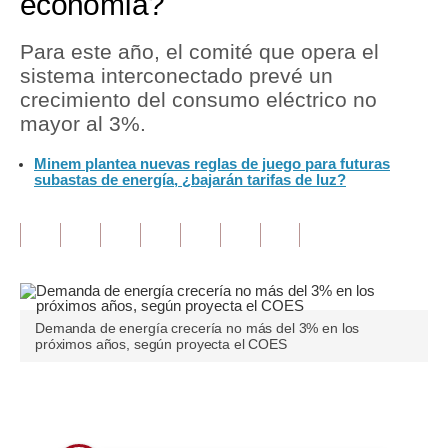
economía?
Tu Dinero
Para este año, el comité que opera el
sistema interconectado prevé un
Finanzas Personales
crecimiento del consumo eléctrico no
Inmobiliarias
mayor al 3%.
Plus G
Minem plantea nuevas reglas de juego para futuras
subastas de energía, ¿bajarán tarifas de luz?
Opinión
Editorial
Pregunta de hoy
Blogs
Demanda de energía crecería no más del 3% en los
próximos años, según proyecta el COES
Tendencias
Lujo
Únete a nuestro canal
Viajes