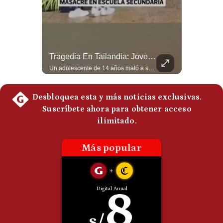
Politica
De
Cookies
Preguntas
Frecuentes
¿Irán Se Está Convirtiendo En Un Régimen Militar? | #radar24
Tragedia En Tailandia: Joven De 14 Años Ataca A Su Familia Y Colegio | Gestión Mundo
Esteban Silva, politólogo internacional, señala que algunos analistas consideran que la estructura religiosa iraní estaría sirviendo para sostener el poder de una cúpula militar. Explica que la Guardia Revolucionaria está aumentando su influencia sobre la seguridad, las decisiones estratégicas y hasta asuntos económicos como el estrecho de Ormuz. #Iran #GuardiaRevolucionaria #Geopolitica #NoticiasInternacionales #Shorts 👉 Suscríbete y activa la campana para no perderte nuestro análisis diario. 🌎 Síguenos en nuestras redes sociales: 📌 Web oficial: https://gestion.pe/mundo/ 📌 LinkedIn: http://bit.ly/3HYIET0 📌 X (Twitter): http://bit.ly/4noZtX9 📌 TikTok: http://bit.ly/4evB6TO
Un adolescente de 14 años mató a sus abuelos y luego atacó su colegio de secundaria en Tailandia, dejando cinco fallecidos adicionales y más de 30 heridos antes de quitarse la vida. Según las autoridades y el primer ministro Anutin Charnvirakul, el hecho habría sido motivado por estrés académico extremo. El suceso reabre el debate sobre la alta posesión de armas de fuego en el país asiático. #Tailandia #Noticias #UltimaHora #NoticiasInternacionales #Shorts 👉 Suscríbete y activa la campana para no perderte nuestro análisis diario. 🌎 Síguenos en nuestras redes sociales: 📌 Web oficial: https://gestion.pe/mundo/ 📌 LinkedIn: http://bit.ly/3HYIET0 📌 X (Twitter): http://bit.ly/4noZtX9 📌 TikTok: http://bit.ly/4evB6TO