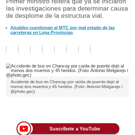
Primer ministro reitera que ya se iniciaron
las investigaciones para determinar causa
Tu Dinero
de desplome de la estructura vial.
Finanzas Personales
Alcaldes cuestionan al MTC por mal estado de las
carreteras en Lima Provincias
Inmobiliarias
Plus G
Opinión
Editorial
Accidente de bus en Chancay por caída de puente dejó al
Pregunta de hoy
menos dos muertos y 45 heridos. (Foto: Antonio Melgarejo /
@photo.gec)
Blogs
Tendencias
Únete a nuestro canal
Lujo
Suscríbete a YouTube
Viajes