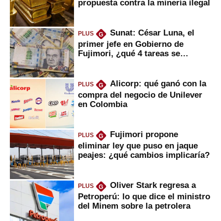
propuesta contra la minería ilegal
Sunat: César Luna, el
PLUS
G
primer jefe en Gobierno de
Fujimori, ¿qué 4 tareas se
marcan urgentes?
Alicorp: qué ganó con la
PLUS
G
compra del negocio de Unilever
en Colombia
Fujimori propone
PLUS
G
eliminar ley que puso en jaque
peajes: ¿qué cambios implicaría?
Oliver Stark regresa a
PLUS
G
Petroperú: lo que dice el ministro
del Minem sobre la petrolera