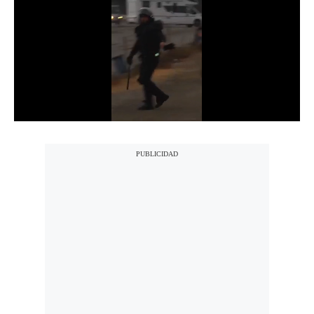
Notas Contratadas
Podcast
Gestión TV
Videos
Fotogalerías
gestion.pe
¿quiénes
Somos?
Términos
Y
Condiciones
Política
De
Privacidad