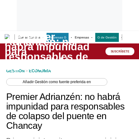
Últimas Noticias
Empresas G
Empresas
G de Gestión
Finanzas
Lo último
Peru Quiosco
SUSCRÍBETE
Portada
GESTION
>
ECONOMIA
Empresas
Añadir
Gestión
como fuente preferida en
Management & Empleo
Premier Adrianzén: no habrá
Economía
impunidad para responsables
de colapso del puente en
Mercados
Chancay
Perú
Política