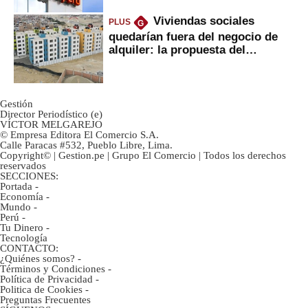
Viviendas sociales
PLUS
G
quedarían fuera del negocio de
alquiler: la propuesta del
gobierno
Gestión
Director Periodístico (e)
VÍCTOR MELGAREJO
© Empresa Editora El Comercio S.A.
Calle Paracas #532, Pueblo Libre, Lima.
Copyright© | Gestion.pe | Grupo El Comercio | Todos los derechos
reservados
SECCIONES:
Portada
-
Economía
-
Mundo
-
Perú
-
Tu Dinero
-
Tecnología
CONTACTO:
¿Quiénes somos?
-
Términos y Condiciones
-
Política de Privacidad
-
Politica de Cookies
-
Preguntas Frecuentes