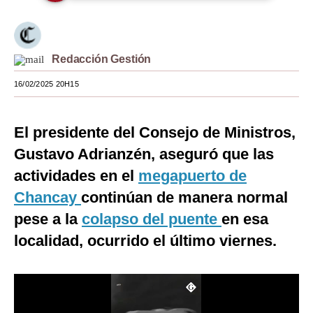
Moda
Estilos
Redacción Gestión
Mundo
16/02/2025 20H15
EEUU
El presidente del Consejo de Ministros,
México
Gustavo Adrianzén, aseguró que las
España
actividades en el
megapuerto de
Internacional
Chancay
continúan de manera normal
pese a la
Tecnología
colapso del puente
en esa
localidad, ocurrido el último viernes.
Club del Suscriptor
Mix
G de Gestión