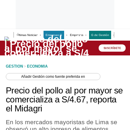
Últimas Noticias
Empresas G
Empresas
G de Gestión
Finanzas
Lo último
Peru Quiosco
SUSCRÍBETE
Portada
GESTION
>
ECONOMIA
Empresas
Añadir
Gestión
como fuente preferida en
Management & Empleo
Precio del pollo al por mayor se
Economía
comercializa a S/4.67, reporta
el Midagri
Mercados
Perú
En los mercados mayoristas de Lima se
observó un alto ingreso de alimentos,
Política