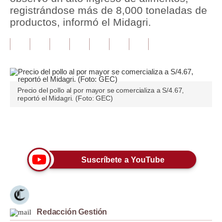
registrándose más de 8,000 toneladas de
Tu Dinero
productos, informó el Midagri.
Finanzas Personales
Inmobiliarias
Plus G
Precio del pollo al por mayor se comercializa a S/4.67,
Opinión
reportó el Midagri. (Foto: GEC)
Editorial
Únete a nuestro canal
Pregunta de hoy
Blogs
Suscríbete a YouTube
Tendencias
Lujo
Redacción Gestión
Viajes