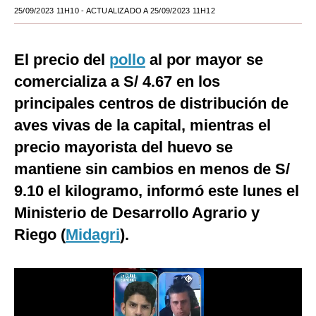
25/09/2023 11H10
- ACTUALIZADO A 25/09/2023 11H12
Moda
Estilos
El precio del
pollo
al por mayor se
Mundo
comercializa a S/ 4.67 en los
principales centros de distribución de
EEUU
aves vivas de la capital, mientras el
México
precio mayorista del huevo se
España
mantiene sin cambios en menos de S/
9.10 el kilogramo, informó este lunes el
Internacional
Ministerio de Desarrollo Agrario y
Tecnología
Riego (
Midagri
).
Club del Suscriptor
Mix
G de Gestión