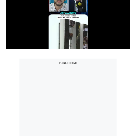
Notas Contratadas
Podcast
Gestión TV
Videos
Fotogalerías
gestion.pe
¿quiénes
Somos?
Términos
Y
Condiciones
Política
De
Privacidad