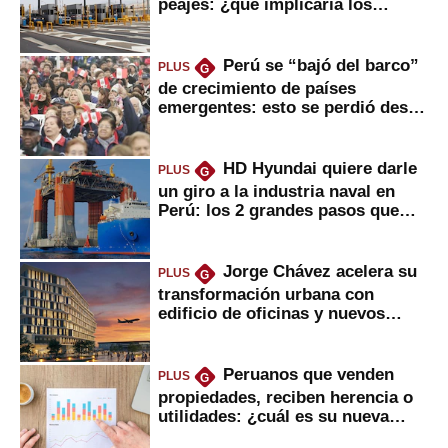
peajes: ¿qué implicaría los
usuarios?
Perú se “bajó del barco”
PLUS
G
de crecimiento de países
emergentes: esto se perdió desde
2022
HD Hyundai quiere darle
PLUS
G
un giro a la industria naval en
Perú: los 2 grandes pasos que
daría
Jorge Chávez acelera su
PLUS
G
transformación urbana con
edificio de oficinas y nuevos
proyectos
Peruanos que venden
PLUS
G
propiedades, reciben herencia o
utilidades: ¿cuál es su nueva
inversión clave?