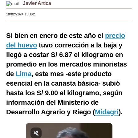
Javier Artica
Moda
18/02/2024 15H02
Estilos
Mundo
Si bien en enero de este año el
precio
del huevo
tuvo corrección a la baja y
EEUU
llegó a costar S/ 6.87 el kilogramo en
México
promedio en los mercados minoristas
España
de
Lima
, este mes -este producto
esencial en la canasta básica- subió
Internacional
hasta los S/ 9.00 el kilogramo, según
Tecnología
información del Ministerio de
Club del Suscriptor
Desarrollo Agrario y Riego (
Midagri
).
Mix
G de Gestión