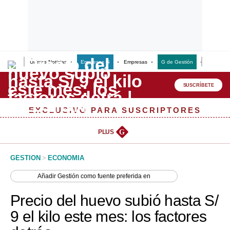
Últimas Noticias
Empresas G
Empresas
G de Gestión
Finanzas
Lo último
Peru Quiosco
SUSCRÍBETE
Portada
EXCLUSIVO PARA SUSCRIPTORES
Empresas
PLUS
G
Management & Empleo
GESTION
>
ECONOMIA
Economía
Añadir
Gestión
como fuente preferida en
Mercados
Precio del huevo subió hasta S/
Perú
9 el kilo este mes: los factores
Política