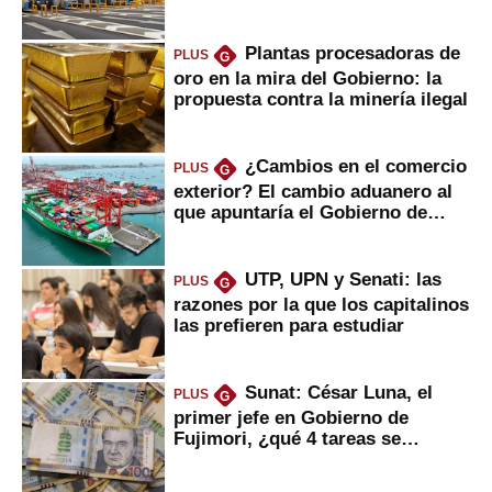
Plantas procesadoras de
PLUS
G
oro en la mira del Gobierno: la
propuesta contra la minería ilegal
¿Cambios en el comercio
PLUS
G
exterior? El cambio aduanero al
que apuntaría el Gobierno de
Fujimori
UTP, UPN y Senati: las
PLUS
G
razones por la que los capitalinos
las prefieren para estudiar
Sunat: César Luna, el
PLUS
G
primer jefe en Gobierno de
Fujimori, ¿qué 4 tareas se
marcan urgentes?