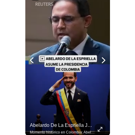
Notas Contratadas
Podcast
Gestión TV
Videos
Fotogalerías
gestion.pe
¿quiénes
Somos?
Términos
Y
Condiciones
Política
Felipe VI Se Reúne Con De La Espriella Antes De La Investidura | Gestión Mundo
Abelardo De La Espriella Juramenta Como Nuevo Presidente | Gestión Mundo
De
El rey Felipe VI de España llegó a Cali para reunirse con el presidente electo de Colombia, Abelardo de la Espriella, horas antes de su histórica investidura presidencial. Un encuentro clave que refuerza las relaciones diplomáticas y bilaterales entre ambas naciones antes de la ceremonia oficial. ¿Qué opinas sobre el papel diplomático de España en la política latinoamericana? #FelipeVI #DeLaEspriella #Colombia #Espana #PoliticaInternacional #Shorts 👉 Suscríbete y activa la campana para no perderte nuestro análisis diario. 🌎 Síguenos en nuestras redes sociales: 📌 Web oficial: https://gestion.pe/mundo/ 📌 LinkedIn: http://bit.ly/3HYIET0 📌 X (Twitter): http://bit.ly/4noZtX9 📌 TikTok: http://bit.ly/4evB6TO
Momento histórico en Colombia: Abelardo de la Espriella prestó juramento y recibió la banda presidencial en la Arena USC de Cali, convirtiéndose oficialmente en el nuevo Presidente de la República para el periodo 2026-2030. Por primera vez en la historia reciente del país, la investidura presidencial se celebró fuera de Bogotá. ¿Qué opinas del inicio de este nuevo mandato constitucional? #DeLaEspriella #Colombia #PosesionPresidencial #Cali #Shorts 👉 Suscríbete y activa la campana para no perderte nuestro análisis diario. 🌎 Síguenos en nuestras redes sociales: 📌 Web oficial: https://gestion.pe/mundo/ 📌 LinkedIn: http://bit.ly/3HYIET0 📌 X (Twitter): http://bit.ly/4noZtX9 📌 TikTok: http://bit.ly/4evB6TO
Privacidad