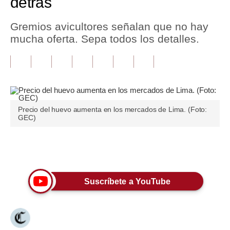
detrás
Tu Dinero
Gremios avicultores señalan que no hay
mucha oferta. Sepa todos los detalles.
Finanzas Personales
Inmobiliarias
Plus G
Opinión
Precio del huevo aumenta en los mercados de Lima. (Foto:
GEC)
Editorial
Pregunta de hoy
Únete a nuestro canal
Blogs
Suscríbete a YouTube
Tendencias
Lujo
Viajes