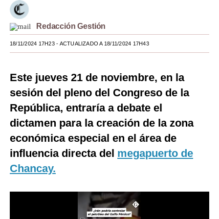
Moda
Redacción Gestión
Estilos
18/11/2024 17H23
- ACTUALIZADO A 18/11/2024 17H43
Mundo
EEUU
Este jueves 21 de noviembre, en la
sesión del pleno del Congreso de la
México
República, entraría a debate el
España
dictamen para la creación de la zona
Internacional
económica especial en el área de
influencia directa del
Tecnología
megapuerto de
Chancay.
Club del Suscriptor
Mix
G de Gestión