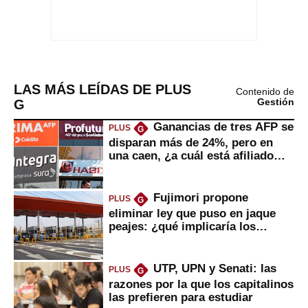
LAS MÁS LEÍDAS DE PLUS
Contenido de
G
Gestión
Ganancias de tres AFP se
PLUS
G
disparan más de 24%, pero en
una caen, ¿a cuál está afiliado
usted?
Fujimori propone
PLUS
G
eliminar ley que puso en jaque
peajes: ¿qué implicaría los
usuarios?
UTP, UPN y Senati: las
PLUS
G
razones por la que los capitalinos
las prefieren para estudiar