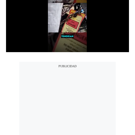
Notas Contratadas
Podcast
Gestión TV
Videos
Fotogalerías
gestion.pe
¿quiénes
Somos?
Términos
Y
Condiciones
Política
De
Privacidad