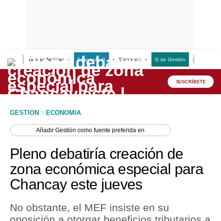
Últimas Noticias
Empresas G
Empresas
G de Gestión
Finanzas
Lo último
Peru Quiosco
SUSCRÍBETE
Portada
GESTION
>
ECONOMIA
Empresas
Añadir
Gestión
como fuente preferida en
Management & Empleo
Pleno debatiría creación de
Economía
zona económica especial para
Chancay este jueves
Mercados
Perú
No obstante, el MEF insiste en su
oposición a otorgar beneficios tributarios a
Política