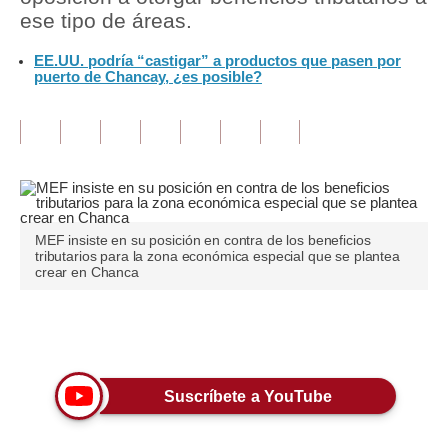
ese tipo de áreas.
Tu Dinero
EE.UU. podría “castigar” a productos que pasen por
puerto de Chancay, ¿es posible?
Finanzas Personales
Inmobiliarias
Plus G
Opinión
Editorial
MEF insiste en su posición en contra de los beneficios
tributarios para la zona económica especial que se plantea
crear en Chanca
Pregunta de hoy
Blogs
Únete a nuestro canal
Tendencias
Suscríbete a YouTube
Lujo
Viajes