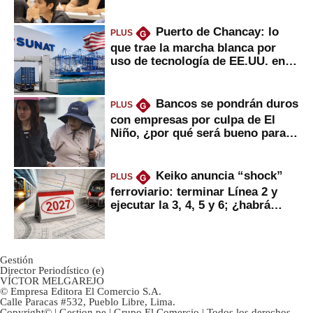
Puerto de Chancay: lo
PLUS
G
que trae la marcha blanca por
uso de tecnología de EE.UU. en
mercancías
Bancos se pondrán duros
PLUS
G
con empresas por culpa de El
Niño, ¿por qué será bueno para
ahorristas?
Keiko anuncia “shock”
PLUS
G
ferroviario: terminar Línea 2 y
ejecutar la 3, 4, 5 y 6; ¿habrá
avances?
Gestión
Director Periodístico (e)
VÍCTOR MELGAREJO
© Empresa Editora El Comercio S.A.
Calle Paracas #532, Pueblo Libre, Lima.
Copyright© | Gestion.pe | Grupo El Comercio | Todos los derechos