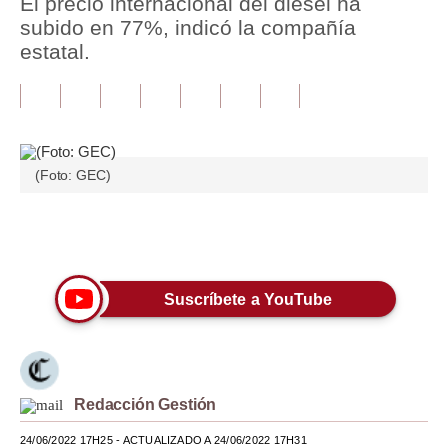
El precio internacional del diésel ha
subido en 77%, indicó la compañía
Tu Dinero
estatal.
Finanzas Personales
Inmobiliarias
Plus G
(Foto: GEC)
Opinión
Editorial
Únete a nuestro canal
Pregunta de hoy
Suscríbete a YouTube
Blogs
Tendencias
Lujo
Redacción Gestión
Viajes
24/06/2022 17H25
- ACTUALIZADO A 24/06/2022 17H31