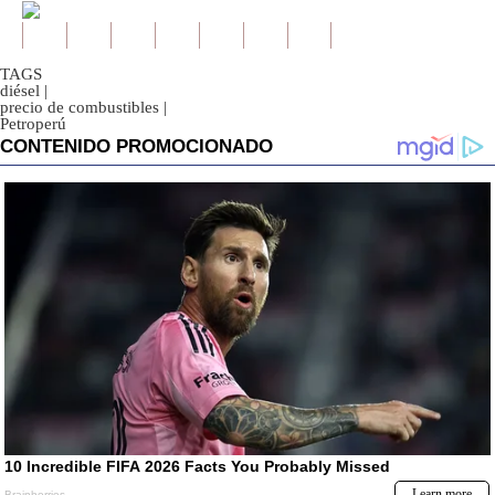
TAGS
diésel
|
precio de combustibles
|
Petroperú