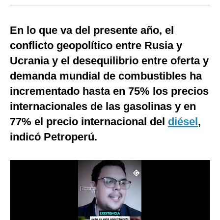
Moda
En lo que va del presente año, el
Estilos
conflicto geopolítico entre Rusia y
Mundo
Ucrania y el desequilibrio entre oferta y
EEUU
demanda mundial de combustibles ha
incrementado hasta en 75% los precios
México
internacionales de las gasolinas y en
España
77% el precio internacional del
diésel
,
Internacional
indicó Petroperú.
Tecnología
Club del Suscriptor
Mix
G de Gestión