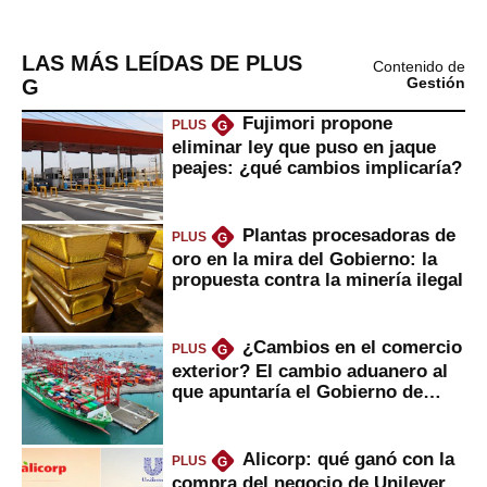
LAS MÁS LEÍDAS DE PLUS
Contenido de
G
Gestión
Fujimori propone
PLUS
G
eliminar ley que puso en jaque
peajes: ¿qué cambios implicaría?
Plantas procesadoras de
PLUS
G
oro en la mira del Gobierno: la
propuesta contra la minería ilegal
¿Cambios en el comercio
PLUS
G
exterior? El cambio aduanero al
que apuntaría el Gobierno de
Fujimori
Alicorp: qué ganó con la
PLUS
G
compra del negocio de Unilever