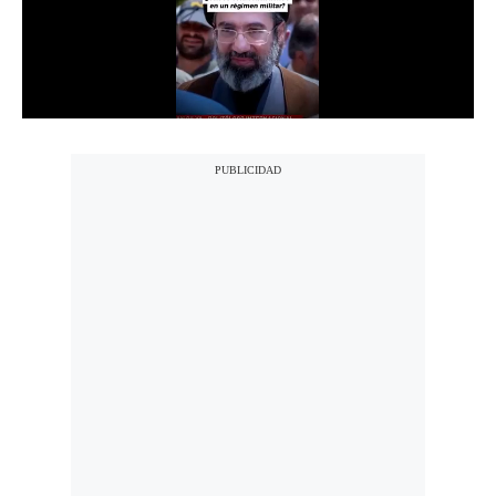
Notas Contratadas
Podcast
Gestión TV
Videos
Fotogalerías
gestion.pe
¿quiénes
Somos?
Términos
Y
Condiciones
Política
De
Privacidad