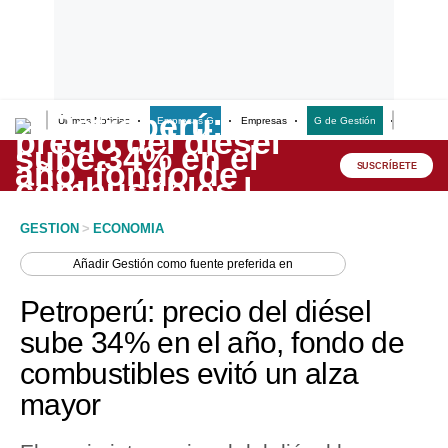
Últimas Noticias
Empresas G
Empresas
G de Gestión
Finanzas
Lo último
Peru Quiosco
SUSCRÍBETE
Portada
GESTION
>
ECONOMIA
Empresas
Añadir
Gestión
como fuente preferida en
Management & Empleo
Petroperú: precio del diésel
Economía
sube 34% en el año, fondo de
combustibles evitó un alza
Mercados
mayor
Perú
Política