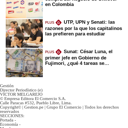
en Colombia
UTP, UPN y Senati: las
PLUS
G
razones por la que los capitalinos
las prefieren para estudiar
Sunat: César Luna, el
PLUS
G
primer jefe en Gobierno de
Fujimori, ¿qué 4 tareas se
marcan urgentes?
Gestión
Director Periodístico (e)
VÍCTOR MELGAREJO
© Empresa Editora El Comercio S.A.
Calle Paracas #532, Pueblo Libre, Lima.
Copyright© | Gestion.pe | Grupo El Comercio | Todos los derechos
reservados
SECCIONES:
Portada
-
Economía
-