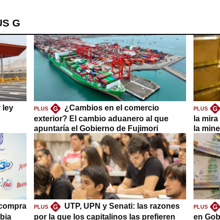
US G
 ley
¿Cambios en el comercio
G
G
PLUS
PLUS
exterior? El cambio aduanero al que
la mira
apuntaría el Gobierno de Fujimori
la mine
 compra
UTP, UPN y Senati: las razones
G
G
PLUS
PLUS
bia
por la que los capitalinos las prefieren
en Gob