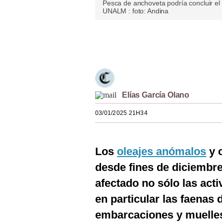
Pesca de anchoveta podría concluir el
Estilos
UNALM : foto: Andina
Mundo
Únete a nuestro canal
EEUU
México
España
Elías García Olano
Internacional
03/01/2025 21H34
Tecnología
Club del Suscriptor
Los
oleajes anómalos
y 
desde fines de diciembre 
Mix
afectado no sólo las acti
G de Gestión
en particular las faenas
Notas Contratadas
embarcaciones y muelle