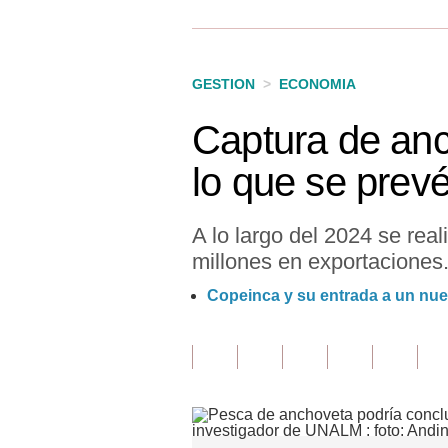
Finanzas Personales
Inmobiliarias
GESTION
>
ECONOMIA
Plus G
Captura de anc
Opinión
lo que se prev
Editorial
Pregunta de hoy
A lo largo del 2024 se re
millones en exportaciones
Blogs
Copeinca y su entrada a un nue
Tendencias
Lujo
Viajes
Moda