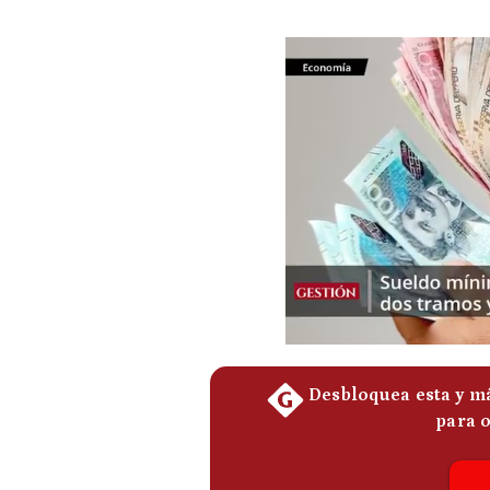
Podcast
Gestión TV
Videos
Fotogalerías
gestion.pe
¿quiénes
Somos?
Términos
Y
Condiciones
Política
De
Privacidad
Politica