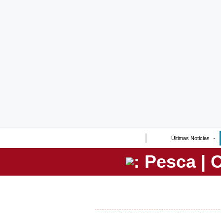
Lo último
Peru Quiosco
Portada
Empresas
Management & Empleo
Economía
Últimas Noticias
Mercados
Perú
Política
Tu Dinero