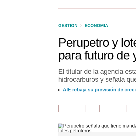
Finanzas Personales
Inmobiliarias
GESTION
>
ECONOMIA
Plus G
Perupetro y lot
Opinión
para futuro de
Editorial
Pregunta de hoy
El titular de la agencia e
hidrocarburos y señala que
Blogs
AIE rebaja su previsión de cre
Tendencias
Lujo
Viajes
Moda