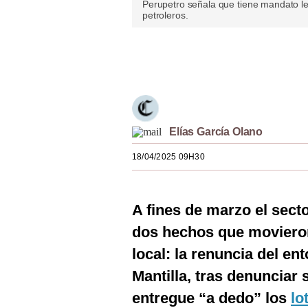
Perupetro señala que tiene mandato leg
Estilos
petroleros.
Mundo
Únete a nuestro canal
EEUU
México
España
Elías García Olano
Internacional
18/04/2025 09H30
Tecnología
Club del Suscriptor
A fines de marzo el sect
dos hechos que movieron
Mix
local: la renuncia del e
G de Gestión
Mantilla, tras denunciar
Notas Contratadas
entregue “a dedo” los
lo