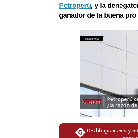
Podcast
Petroperú
, y la denegato
ganador de la buena pro 
Gestión TV
Videos
Fotogalerías
gestion.pe
¿quiénes
Somos?
Términos
Y
Condiciones
Política
De
Privacidad
Politica