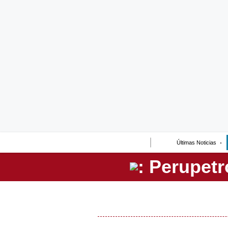
Lo último
Peru Quiosco
Portada
Empresas
Management & Empleo
Economía
Últimas Noticias
Mercados
Perú
Política
Tu Dinero