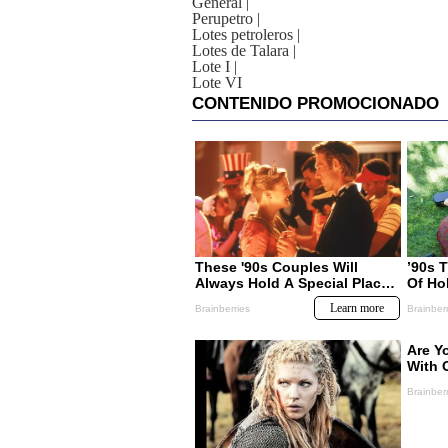
General
|
Perupetro
|
Lotes petroleros
|
Lotes de Talara
|
Lote I
|
Lote VI