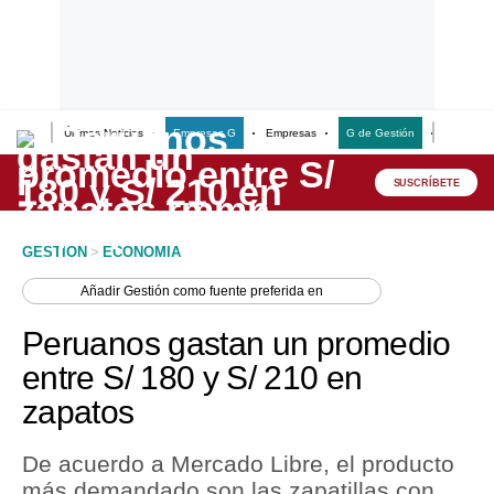
Últimas Noticias
Empresas G
Empresas
G de Gestión
Finanzas
Lo último
Peru Quiosco
SUSCRÍBETE
Portada
GESTION
>
ECONOMIA
Empresas
Añadir
Gestión
como fuente preferida en
Management & Empleo
Peruanos gastan un promedio
Economía
entre S/ 180 y S/ 210 en
zapatos
Mercados
Perú
De acuerdo a Mercado Libre, el producto
más demandado son las zapatillas con
Política