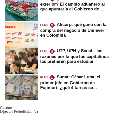
exterior? El cambio aduanero al
que apuntaría el Gobierno de
Fujimori
Alicorp: qué ganó con la
PLUS
G
compra del negocio de Unilever
en Colombia
UTP, UPN y Senati: las
PLUS
G
razones por la que los capitalinos
las prefieren para estudiar
Sunat: César Luna, el
PLUS
G
primer jefe en Gobierno de
Fujimori, ¿qué 4 tareas se
marcan urgentes?
Gestión
Director Periodístico (e)