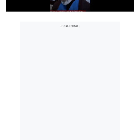
Notas Contratadas
Podcast
Gestión TV
Videos
Fotogalerías
gestion.pe
¿quiénes
Somos?
Términos
Y
Condiciones
Política
De
Privacidad