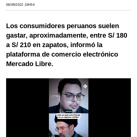
06/09/2022 10H54
Moda
Estilos
Los consumidores peruanos suelen
Mundo
gastar, aproximadamente, entre S/ 180
a S/ 210 en zapatos, informó la
EEUU
plataforma de comercio electrónico
México
Mercado Libre.
España
Internacional
Tecnología
Club del Suscriptor
Mix
G de Gestión