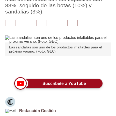
83%, seguido de las botas (10%) y
Tu Dinero
sandalias (3%).
Finanzas Personales
Inmobiliarias
Plus G
Las sandalias son uno de los productos infaltables para el
Opinión
próximo verano. (Foto: GEC)
Editorial
Únete a nuestro canal
Pregunta de hoy
Blogs
Suscríbete a YouTube
Tendencias
Lujo
Redacción Gestión
Viajes