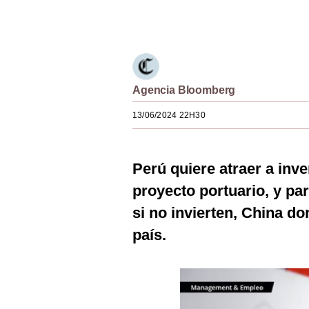
Estilos
Únete a nuestro canal
Mundo
EEUU
Agencia Bloomberg
México
13/06/2024 22H30
España
Internacional
Perú quiere atraer a inv
Tecnología
proyecto portuario, y pa
Club del Suscriptor
si no invierten, China d
país.
Mix
G de Gestión
Notas Contratadas