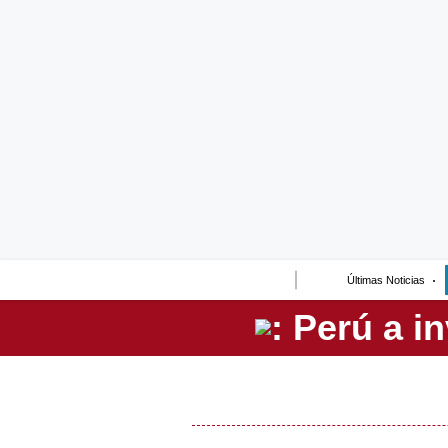
Lo último
Peru Quiosco
Portada
Empresas
Management & Empleo
Economía
Últimas Noticias
Mercados
Perú
Política
Tu Dinero