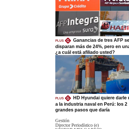
Ganancias de tres AFP s
G
PLUS
disparan más de 24%, pero en un
¿a cuál está afiliado usted?
HD Hyundai quiere darle 
G
PLUS
a la industria naval en Perú: los 2
grandes pasos que daría
Gestión
Director Periodístico (e)