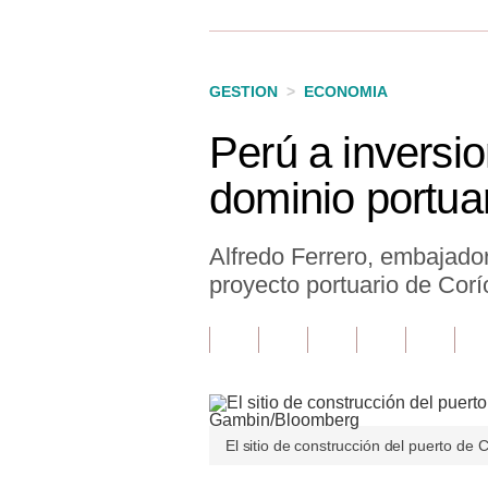
Finanzas Personales
Inmobiliarias
GESTION
>
ECONOMIA
Plus G
Perú a inversi
Opinión
dominio portua
Editorial
Pregunta de hoy
Alfredo Ferrero, embajador
proyecto portuario de Corí
Blogs
Tendencias
Lujo
Viajes
El sitio de construcción del puerto d
Moda