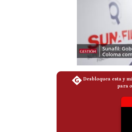
Podcast
Gestión TV
Videos
Fotogalerías
gestion.pe
¿quiénes
Somos?
Términos
Y
Condiciones
Política
De
Privacidad
Politica