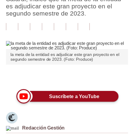
es adjudicar este gran proyecto en el
Tu Dinero
segundo semestre de 2023.
Finanzas Personales
Inmobiliarias
Plus G
la meta de la entidad es adjudicar este gran proyecto en el
Opinión
segundo semestre de 2023. (Foto: Produce)
Editorial
Únete a nuestro canal
Pregunta de hoy
Blogs
Suscríbete a YouTube
Tendencias
Lujo
Redacción Gestión
Viajes