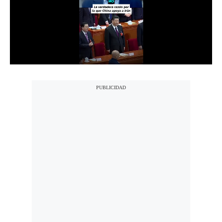
Notas Contratadas
Podcast
Gestión TV
Videos
Fotogalerías
gestion.pe
¿quiénes
Somos?
Términos
Y
Condiciones
Política
De
Privacidad