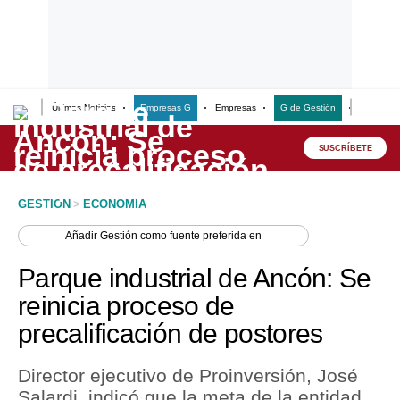
Últimas Noticias
Empresas G
Empresas
G de Gestión
Finanzas
Lo último
Peru Quiosco
SUSCRÍBETE
Portada
GESTION
>
ECONOMIA
Empresas
Añadir
Gestión
como fuente preferida en
Management & Empleo
Parque industrial de Ancón: Se
Economía
reinicia proceso de
precalificación de postores
Mercados
Perú
Director ejecutivo de Proinversión, José
Salardi, indicó que la meta de la entidad
Política