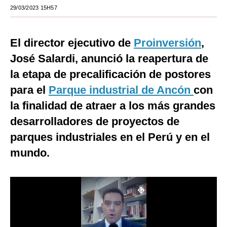
29/03/2023 15H57
Moda
Estilos
El director ejecutivo de
Proinversión
,
Mundo
José Salardi, anunció la reapertura de
la etapa de precalificación de postores
EEUU
para el
Parque industrial de Ancón
con
México
la finalidad de atraer a los más grandes
España
desarrolladores de proyectos de
parques industriales en el Perú y en el
Internacional
mundo.
Tecnología
Club del Suscriptor
Mix
G de Gestión