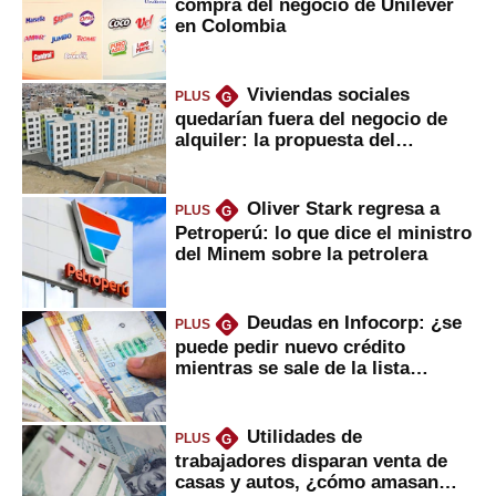
compra del negocio de Unilever
en Colombia
Viviendas sociales
PLUS
G
quedarían fuera del negocio de
alquiler: la propuesta del
gobierno
Oliver Stark regresa a
PLUS
G
Petroperú: lo que dice el ministro
del Minem sobre la petrolera
Deudas en Infocorp: ¿se
PLUS
G
puede pedir nuevo crédito
mientras se sale de la lista
negra?
Utilidades de
PLUS
G
trabajadores disparan venta de
casas y autos, ¿cómo amasan