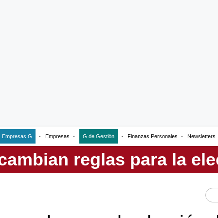
Empresas G
Empresas
G de Gestión
Finanzas Personales
Newsletters