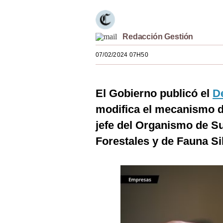
Estilos
Mundo
Redacción Gestión
EEUU
07/02/2024 07H50
México
España
El Gobierno publicó el
D
modifica el mecanismo de
Internacional
jefe del Organismo de S
Tecnología
Forestales y de Fauna Sil
Club del Suscriptor
Mix
G de Gestión
Notas Contratadas