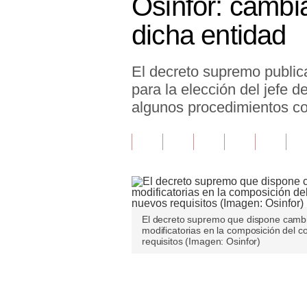
Osinfor: cambia
Finanzas Personales
dicha entidad
Inmobiliarias
El decreto supremo public
Plus G
para la elección del jefe 
Opinión
algunos procedimientos co
Editorial
Pregunta de hoy
Blogs
Tendencias
El decreto supremo que dispone cambios 
modificatorias en la composición del 
Lujo
requisitos (Imagen: Osinfor)
Viajes
Únete a nuestro canal
Moda