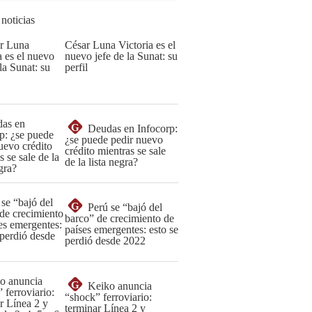
 noticias
César Luna Victoria es el
nuevo jefe de la Sunat: su
perfil
G
Deudas en Infocorp:
¿se puede pedir nuevo
crédito mientras se sale
de la lista negra?
G
Perú se “bajó del
barco” de crecimiento de
países emergentes: esto se
perdió desde 2022
G
Keiko anuncia
“shock” ferroviario:
terminar Línea 2 y