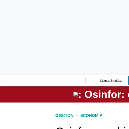
Lo último
Peru Quiosco
Portada
Empresas
Management & Empleo
Economía
Últimas Noticias
Mercados
Perú
Política
GESTION
>
ECONOMIA
Tu Dinero