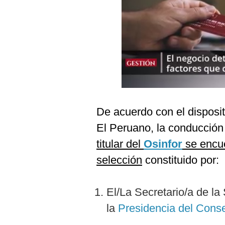
Podcast
Gestión TV
Videos
Fotogalerías
De acuerdo con el dispositi
gestion.pe
El Peruano, la conducción
¿quiénes
Somos?
titular del
Osinfor
se encu
Términos
selección
constituido por:
Y
Condiciones
Política
El/La Secretario/a de la
De
Privacidad
la
Presidencia del Conse
Politica