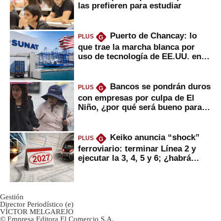
las prefieren para estudiar
Puerto de Chancay: lo
PLUS
G
que trae la marcha blanca por
uso de tecnología de EE.UU. en
mercancías
Bancos se pondrán duros
PLUS
G
con empresas por culpa de El
Niño, ¿por qué será bueno para
ahorristas?
Keiko anuncia “shock”
PLUS
G
ferroviario: terminar Línea 2 y
ejecutar la 3, 4, 5 y 6; ¿habrá
avances?
Gestión
Director Periodístico (e)
VÍCTOR MELGAREJO
© Empresa Editora El Comercio S.A.