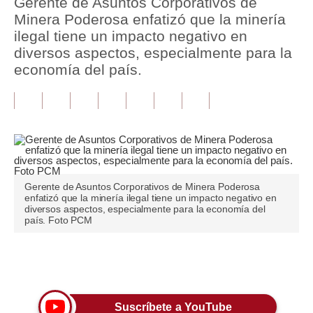
Gerente de Asuntos Corporativos de
Minera Poderosa enfatizó que la minería
Tu Dinero
ilegal tiene un impacto negativo en
diversos aspectos, especialmente para la
Finanzas Personales
economía del país.
Inmobiliarias
Plus G
Opinión
Editorial
Gerente de Asuntos Corporativos de Minera Poderosa
Pregunta de hoy
enfatizó que la minería ilegal tiene un impacto negativo en
diversos aspectos, especialmente para la economía del
país. Foto PCM
Blogs
Tendencias
Únete a nuestro canal
Lujo
Viajes
Suscríbete a YouTube