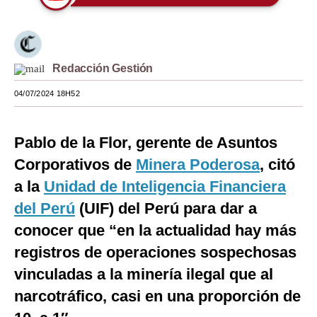
Moda
Estilos
Redacción Gestión
Mundo
04/07/2024 18H52
EEUU
México
Pablo de la Flor, gerente de Asuntos
Corporativos de
Minera Poderosa
, citó
España
a la
Unidad de Inteligencia Financiera
Internacional
del Perú
(UIF) del Perú para dar a
Tecnología
conocer que “en la actualidad hay más
Club del Suscriptor
registros de operaciones sospechosas
vinculadas a la minería ilegal que al
Mix
narcotráfico, casi en una proporción de
G de Gestión