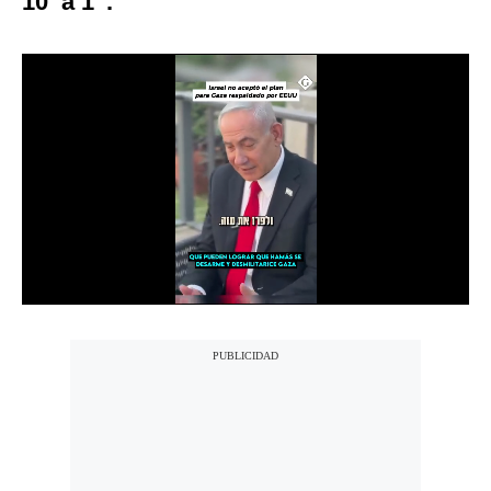
10 a 1″.
Notas Contratadas
Podcast
Gestión TV
Videos
Fotogalerías
gestion.pe
¿quiénes
Somos?
Términos
Y
Condiciones
Política
De
Privacidad