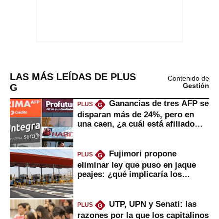
LAS MÁS LEÍDAS DE PLUS
Contenido de
G
Gestión
Ganancias de tres AFP se
PLUS
G
disparan más de 24%, pero en
una caen, ¿a cuál está afiliado
usted?
Fujimori propone
PLUS
G
eliminar ley que puso en jaque
peajes: ¿qué implicaría los
usuarios?
UTP, UPN y Senati: las
PLUS
G
razones por la que los capitalinos