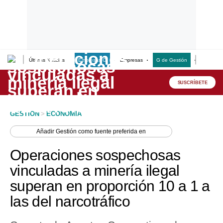
Últimas Noticias
Empresas G
Empresas
G de Gestión
Finanzas
Lo último
Peru Quiosco
SUSCRÍBETE
Portada
GESTION
>
ECONOMIA
Empresas
Añadir
Gestión
como fuente preferida en
Management & Empleo
Operaciones sospechosas
Economía
vinculadas a minería ilegal
superan en proporción 10 a 1 a
Mercados
las del narcotráfico
Perú
Política