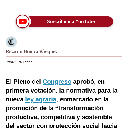
Únete a nuestro canal
Moda
Estilos
Suscríbete a YouTube
Mundo
EEUU
Ricardo Guerra Vásquez
México
06/06/2025 15H55
España
Internacional
El Pleno del
Congreso
aprobó, en
Tecnología
primera votación, la normativa para la
nueva
ley agraria
, enmarcado en la
Club del Suscriptor
promoción de la “transformación
Mix
productiva, competitiva y sostenible
G de Gestión
del sector con protección social hacia