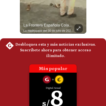
Politica
De
Cookies
Preguntas
Frecuentes
La Verdadera Razón Por La Que China Apoya A Irán | Gestión Mundo
La Frontera Española Colapsa ¿Qué Está Pasando En Ceuta? | Gestión Mundo
Guido Larson, analista internacional explica que la guerra no puede entenderse únicamente como un enfrentamiento entre Estados Unidos e Irán, sino también dentro de la competencia global entre Washington y Pekín. El analista sostiene que China mantiene su relación petrolera con Irán y que le interesa que Estados Unidos consuma recursos y pierda influencia. 🚀 ¿Quieres entender el mundo sin ruido? Únete a nuestra comunidad y forma parte del cambio. #GestiónNewsroomLive #NoticiasGlobales #AnálisisGeopolítico #EconomíaMundial #IA #Geopolítica #LatinosEnUSA #NoticiasEnEspañol 👉 Suscríbete y activa la campana para no perderte nuestro análisis diario. 🌎 Síguenos en nuestras redes sociales: 📌 Web oficial: https://gestion.pe/mundo/ 📌 LinkedIn: http://bit.ly/3HYIET0 📌 X (Twitter): http://bit.ly/4noZtX9 📌 TikTok: http://bit.ly/4evB6TO
La madrugada del 30 de julio de 2026 marcó un antes y un después en el Estrecho de Gibraltar. En cuestión de horas, cerca de 72.000 migrantes marroquíes ingresaron al territorio español de Ceuta, desbordando por completo a una ciudad de apenas 85.000 habitantes. En este video, explicamos los detalles de la emergencia humana y las ramificaciones geopolíticas del conflicto: la trampa de los rumores en redes sociales, el rol de Marruecos, el acercamiento de España a Argelia y la respuesta de la Unión Europea ante las amenazas de suspensión del Tratado Schengen. #Ceuta #España #Marruecos #Geopolitica #PedroSanchez #NoticiasInternacionales #Schengen #Europa #CrisisMigratoria 👉 Suscríbete y activa la campana para no perderte nuestro análisis diario. 🌎 Síguenos en nuestras redes sociales: 📌 Web oficial: https://gestion.pe/mundo/ 📌 LinkedIn: http://bit.ly/3HYIET0 📌 X (Twitter): http://bit.ly/4noZtX9 📌 TikTok: http://bit.ly/4evB6TO