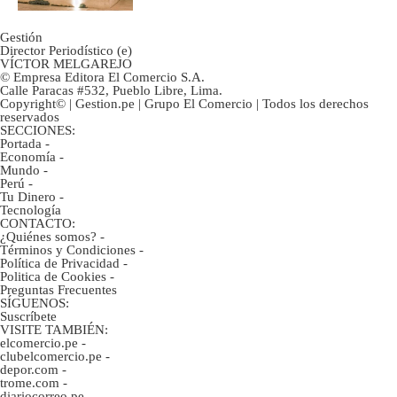
Gestión
Director Periodístico (e)
VÍCTOR MELGAREJO
© Empresa Editora El Comercio S.A.
Calle Paracas #532, Pueblo Libre, Lima.
Copyright© | Gestion.pe | Grupo El Comercio | Todos los derechos
reservados
SECCIONES:
Portada
-
Economía
-
Mundo
-
Perú
-
Tu Dinero
-
Tecnología
CONTACTO:
¿Quiénes somos?
-
Términos y Condiciones
-
Política de Privacidad
-
Politica de Cookies
-
Preguntas Frecuentes
SÍGUENOS:
Suscríbete
VISITE TAMBIÉN:
elcomercio.pe
-
clubelcomercio.pe
-
depor.com
-
trome.com
-
diariocorreo.pe
-