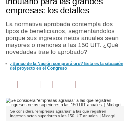
tributario para las grandes
empresas: los detalles
Tu Dinero
Finanzas Personales
La normativa aprobada contempla dos
tipos de beneficiarios, segmentándolos
Inmobiliarias
porque sus ingresos netos anuales sean
mayores o menores a las 150 UIT. ¿Qué
Plus G
novedades trae lo aprobado?
Opinión
¿Banco de la Nación comprará oro? Esta es la situación
del proyecto en el Congreso
Editorial
Pregunta de hoy
Blogs
Tendencias
Se considera “empresas agrarias” a las que registren
Lujo
ingresos netos superiores a las 150 UIT anuales. | Midagri
Viajes