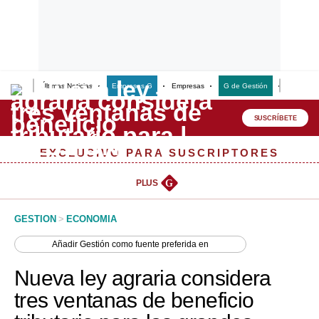
Últimas Noticias
Empresas G
Empresas
G de Gestión
Finanzas
Lo último
Peru Quiosco
SUSCRÍBETE
Portada
EXCLUSIVO PARA SUSCRIPTORES
Empresas
PLUS
G
Management & Empleo
GESTION
>
ECONOMIA
Economía
Añadir
Gestión
como fuente preferida en
Mercados
Nueva ley agraria considera
Perú
tres ventanas de beneficio
Política