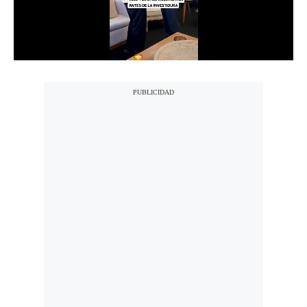
Notas Contratadas
Podcast
Gestión TV
Videos
Fotogalerías
gestion.pe
¿quiénes
Somos?
Términos
Y
Condiciones
Política
De
Privacidad