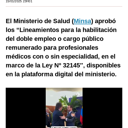
15/01/2025 23H01
Moda
El Ministerio de Salud (
Estilos
Minsa
) aprobó
los “Lineamientos para la habilitación
Mundo
del doble empleo o cargo público
EEUU
remunerado para profesionales
México
médicos con o sin especialidad, en el
marco de la Ley Nº 32145″, disponibles
España
en la plataforma digital del ministerio.
Internacional
Tecnología
Club del Suscriptor
Mix
G de Gestión