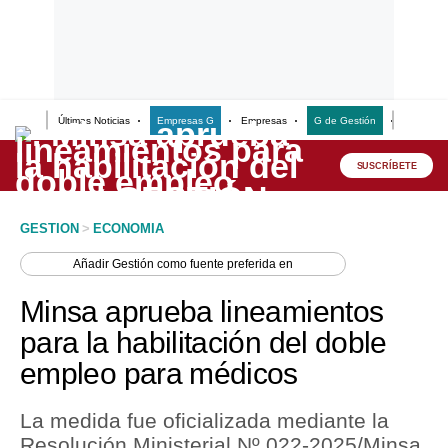
Últimas Noticias
Empresas G
Empresas
G de Gestión
Finanzas
Lo último
Peru Quiosco
SUSCRÍBETE
Portada
GESTION
>
ECONOMIA
Empresas
Añadir
Gestión
como fuente preferida en
Management & Empleo
Minsa aprueba lineamientos
Economía
para la habilitación del doble
empleo para médicos
Mercados
Perú
La medida fue oficializada mediante la
Resolución Ministerial Nº 022-2025/Minsa.
Política