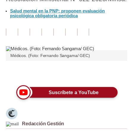
Salud mental en la PNP: proponen evaluación
Tu Dinero
psicológica obligatoria periódica
Finanzas Personales
Inmobiliarias
Plus G
Médicos. (Foto: Fernando Sangama/ GEC)
Opinión
Editorial
Únete a nuestro canal
Pregunta de hoy
Suscríbete a YouTube
Blogs
Tendencias
Lujo
Redacción Gestión
Viajes