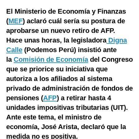
Moda
El Ministerio de Economía y Finanzas
(
MEF
) aclaró cuál sería su postura de
Estilos
aprobarse un nuevo retiro de AFP.
Mundo
Hace unas horas, la legisladora
Digna
EEUU
Calle
(Podemos Perú) insistió ante
la
Comisión de Economía
del Congreso
México
que se priorice su iniciativa que
España
autoriza a los afiliados al sistema
Internacional
privado de administración de fondos de
Tecnología
pensiones (
AFP
) a retirar hasta 4
unidades impositivas tributarias (UIT).
Club del Suscriptor
Ante este tema, el ministro de
Mix
economía, José Arista, declaró que la
G de Gestión
medida no es positiva.