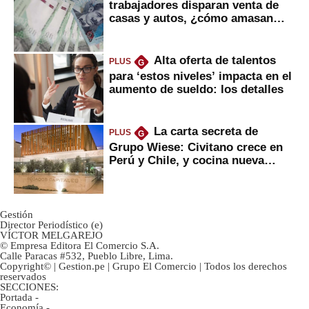
trabajadores disparan venta de
casas y autos, ¿cómo amasan
tanta liquidez?
Alta oferta de talentos
PLUS
G
para ‘estos niveles’ impacta en el
aumento de sueldo: los detalles
La carta secreta de
PLUS
G
Grupo Wiese: Civitano crece en
Perú y Chile, y cocina nueva
marca
Gestión
Director Periodístico (e)
VÍCTOR MELGAREJO
© Empresa Editora El Comercio S.A.
Calle Paracas #532, Pueblo Libre, Lima.
Copyright© | Gestion.pe | Grupo El Comercio | Todos los derechos
reservados
SECCIONES:
Portada
-
Economía
-