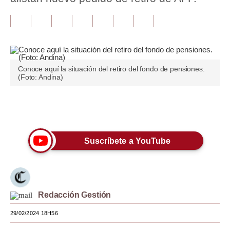
Tu Dinero
Finanzas Personales
Inmobiliarias
Conoce aquí la situación del retiro del fondo de pensiones.
(Foto: Andina)
Plus G
Opinión
Únete a nuestro canal
Editorial
Suscríbete a YouTube
Pregunta de hoy
Blogs
Tendencias
Redacción Gestión
Lujo
29/02/2024 18H56
Viajes