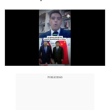
Notas Contratadas
Podcast
Gestión TV
Videos
Fotogalerías
gestion.pe
¿quiénes
Somos?
Términos
Y
Condiciones
Política
De
Privacidad