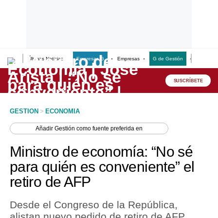
Últimas Noticias
Empresas G
Empresas
G de Gestión
Finanzas
Lo último
Peru Quiosco
SUSCRÍBETE
Portada
GESTION
>
ECONOMIA
Empresas
Añadir
Gestión
como fuente preferida en
Management & Empleo
Ministro de economía: “No sé
Economía
para quién es conveniente” el
retiro de AFP
Mercados
Perú
Desde el Congreso de la República,
alistan nuevo pedido de retiro de AFP.
Política