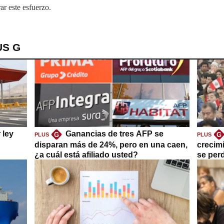
ar este esfuerzo.
US G
 ley
Ganancias de tres AFP se
G
G
PLUS
PLUS
disparan más de 24%, pero en una caen,
crecim
¿a cuál está afiliado usted?
se per