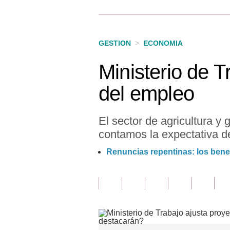
Finanzas Personales
Inmobiliarias
GESTION
>
ECONOMIA
Plus G
Ministerio de T
Opinión
del empleo
Editorial
Pregunta de hoy
El sector de agricultura y
contamos la expectativa d
Blogs
Renuncias repentinas: los benef
Tendencias
Lujo
Viajes
Moda