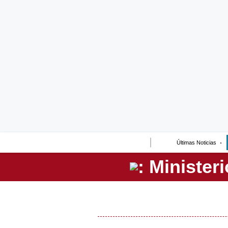
Lo último
Peru Quiosco
Portada
Empresas
Management & Empleo
Economía
Últimas Noticias
Mercados
Perú
Política
Tu Dinero