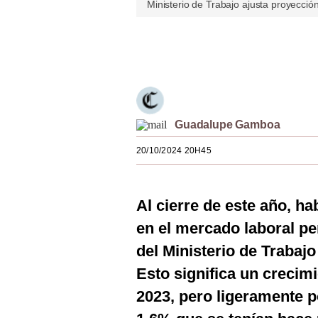
Ministerio de Trabajo ajusta proyecci
Estilos
Mundo
Únete a nuestro canal
EEUU
México
Guadalupe Gamboa
España
20/10/2024 20H45
Internacional
Tecnología
Al cierre de este año, h
Club del Suscriptor
en el mercado laboral pe
Mix
del Ministerio de Trabaj
G de Gestión
Esto significa un crecim
2023, pero ligeramente p
Notas Contratadas