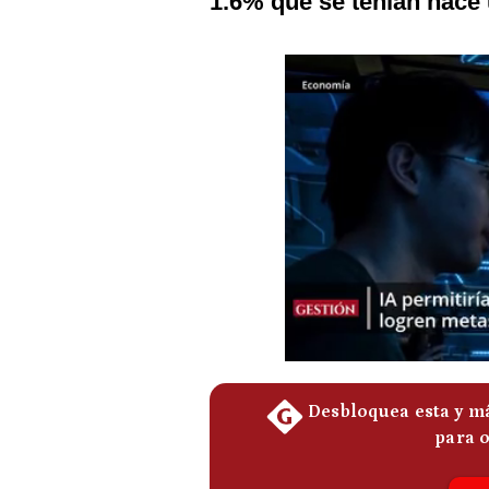
1.6% que se tenían hace
Podcast
Gestión TV
Videos
Fotogalerías
gestion.pe
¿quiénes
Somos?
Términos
Y
Condiciones
Política
De
Privacidad
Politica