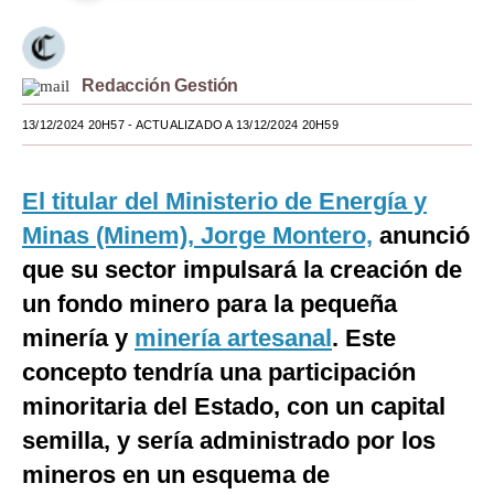
Moda
Estilos
Redacción Gestión
Mundo
13/12/2024 20H57
- ACTUALIZADO A 13/12/2024 20H59
EEUU
El titular del Ministerio de Energía y
México
Minas (Minem), Jorge Montero,
anunció
España
que su sector impulsará la creación de
Internacional
un fondo minero para la pequeña
minería y
minería artesanal
. Este
Tecnología
concepto tendría una participación
Club del Suscriptor
minoritaria del Estado, con un capital
Mix
semilla, y sería administrado por los
mineros en un esquema de
G de Gestión