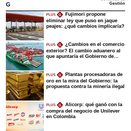
G
Gestión
Fujimori propone
PLUS
G
eliminar ley que puso en jaque
peajes: ¿qué cambios implicaría?
¿Cambios en el comercio
PLUS
G
exterior? El cambio aduanero al
que apuntaría el Gobierno de
Fujimori
Plantas procesadoras de
PLUS
G
oro en la mira del Gobierno: la
propuesta contra la minería ilegal
Alicorp: qué ganó con la
PLUS
G
compra del negocio de Unilever
en Colombia