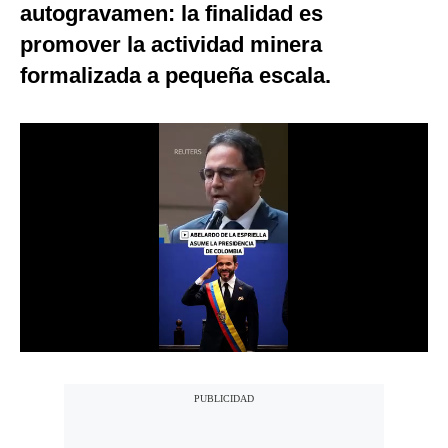
autogravamen: la finalidad es
Notas Contratadas
promover la actividad minera
Podcast
formalizada a pequeña escala.
Gestión TV
Videos
Fotogalerías
gestion.pe
¿quiénes
Somos?
Términos
Y
Condiciones
Política
De
Privacidad