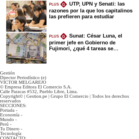
UTP, UPN y Senati: las
PLUS
G
razones por la que los capitalinos
las prefieren para estudiar
Sunat: César Luna, el
PLUS
G
primer jefe en Gobierno de
Fujimori, ¿qué 4 tareas se
marcan urgentes?
Gestión
Director Periodístico (e)
VÍCTOR MELGAREJO
© Empresa Editora El Comercio S.A.
Calle Paracas #532, Pueblo Libre, Lima.
Copyright© | Gestion.pe | Grupo El Comercio | Todos los derechos
reservados
SECCIONES:
Portada
-
Economía
-
Mundo
-
Perú
-
Tu Dinero
-
Tecnología
CONTACTO: