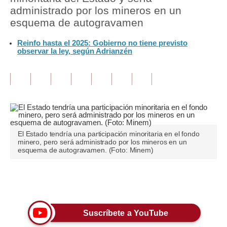
administrado por los mineros en un
Tu Dinero
esquema de autogravamen
Finanzas Personales
Reinfo hasta el 2025: Gobierno no tiene previsto
observar la ley, según Adrianzén
Inmobiliarias
Plus G
Opinión
Editorial
El Estado tendría una participación minoritaria en el fondo
Pregunta de hoy
minero, pero será administrado por los mineros en un
esquema de autogravamen. (Foto: Minem)
Blogs
Tendencias
Únete a nuestro canal
Lujo
Suscríbete a YouTube
Viajes