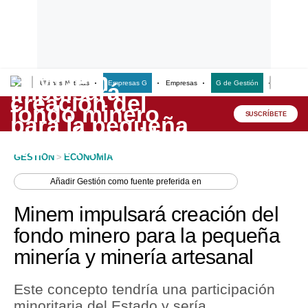
Últimas Noticias
Empresas G
Empresas
G de Gestión
Finanzas
Lo último
Peru Quiosco
SUSCRÍBETE
Portada
GESTION
>
ECONOMIA
Empresas
Añadir
Gestión
como fuente preferida en
Management & Empleo
Minem impulsará creación del
Economía
fondo minero para la pequeña
minería y minería artesanal
Mercados
Perú
Este concepto tendría una participación
minoritaria del Estado y sería
Política