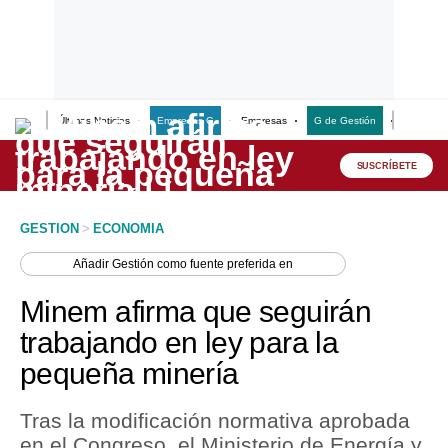
Últimas Noticias
Empresas G
Empresas
G de Gestión
Finanzas
Lo último
Peru Quiosco
SUSCRÍBETE
Portada
GESTION
>
ECONOMIA
Empresas
Añadir
Gestión
como fuente preferida en
Management & Empleo
Minem afirma que seguirán
Economía
trabajando en ley para la
pequeña minería
Mercados
Perú
Tras la modificación normativa aprobada
en el Congreso, el Ministerio de Energía y
Política