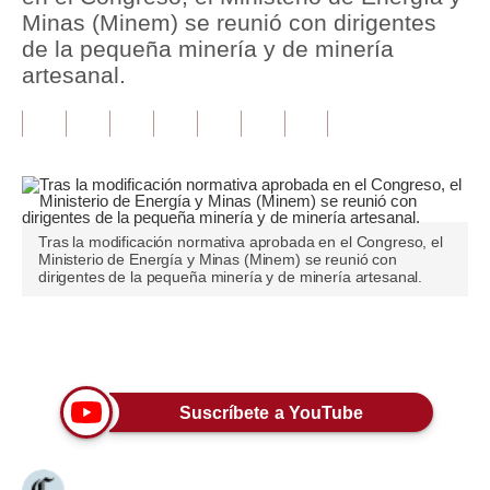
Minas (Minem) se reunió con dirigentes
Tu Dinero
de la pequeña minería y de minería
artesanal.
Finanzas Personales
Inmobiliarias
Plus G
Opinión
Tras la modificación normativa aprobada en el Congreso, el
Ministerio de Energía y Minas (Minem) se reunió con
Editorial
dirigentes de la pequeña minería y de minería artesanal.
Pregunta de hoy
Únete a nuestro canal
Blogs
Tendencias
Suscríbete a YouTube
Lujo
Viajes