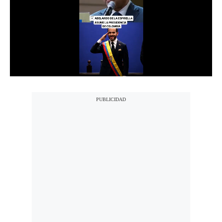
Notas Contratadas
Podcast
Gestión TV
Videos
Fotogalerías
gestion.pe
¿quiénes
Somos?
Términos
Y
Condiciones
Política
De
Privacidad