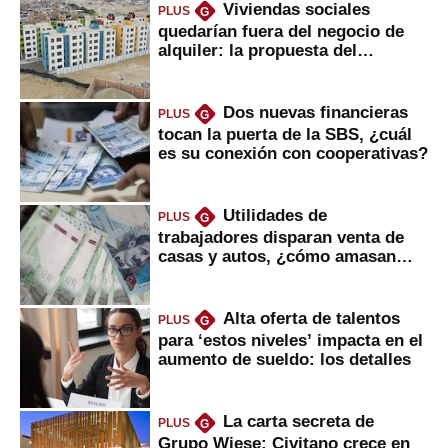
Viviendas sociales
PLUS
G
quedarían fuera del negocio de
alquiler: la propuesta del
gobierno
Dos nuevas financieras
PLUS
G
tocan la puerta de la SBS, ¿cuál
es su conexión con cooperativas?
Utilidades de
PLUS
G
trabajadores disparan venta de
casas y autos, ¿cómo amasan
tanta liquidez?
Alta oferta de talentos
PLUS
G
para ‘estos niveles’ impacta en el
aumento de sueldo: los detalles
La carta secreta de
PLUS
G
Grupo Wiese: Civitano crece en