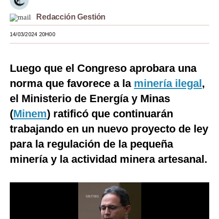
Moda
Redacción Gestión
Estilos
14/03/2024 20H00
Mundo
Luego que el Congreso aprobara una
EEUU
norma que favorece a la
minería ilegal
,
México
el Ministerio de Energía y Minas
(
Minem
) ratificó que continuarán
España
trabajando en un nuevo proyecto de ley
Internacional
para la regulación de la pequeña
Tecnología
minería y la actividad minera artesanal.
Club del Suscriptor
Mix
G de Gestión